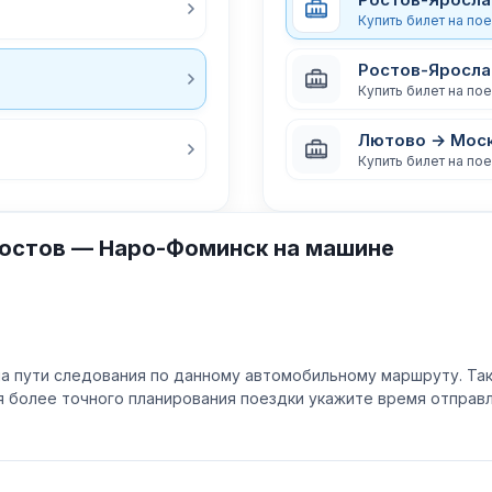
Купить билет на по
Ростов-Яросла
Купить билет на по
Лютово → Мос
Купить билет на по
Ростов — Наро-Фоминск на машине
а пути следования по данному автомобильному маршруту. Та
ля более точного планирования поездки укажите время отпра