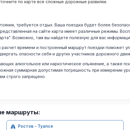
уточните по карте все сложные дорожные развилки.
ния, требуется отдых. Ваша поездка будет более безопасно
Представленная на сайте карта имеет различные режимы. Вос
арта". Возможно, там вы найдете полезную для вас информаци
расчет времени и построенный маршрут поездки поможет уло
двергать опасности себя и других участников дорожного дви
ающих алкогольное или наркотическое опьянение, а также пс
ожная суммарная допустимая погрешность при измерении уровня
лем строго запрещено.
ие маршруты:
Ростов - Туапсе