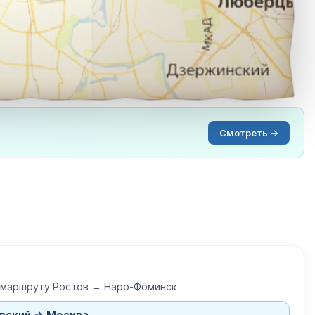
Смотреть →
о маршруту Ростов → Наро-Фоминск
вский → Москва