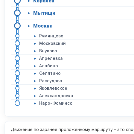
Королёв
▸
Мытищи
▸
Москва
▸
▸
Румянцево
▸
Московский
▸
Внуково
▸
Апрелевка
▸
Алабино
▸
Селятино
▸
Рассудово
▸
Яковлевское
▸
Александровка
▸
Наро-Фоминск
Движение по заранее проложенному маршруту – это спос