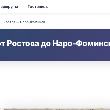
аршруты
Гостиницы
Ростов — Наро-Фоминск
от
Ростова
до
Наро-Фоминс