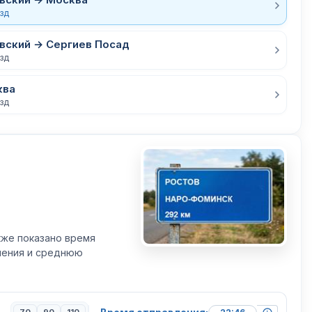
езд
вский → Сергиев Посад
езд
ква
езд
кже показано время
вления и среднюю