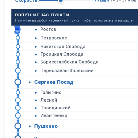
Скорость:
74 км/ч
(~ 3 ч 57 мин)
ПОПУТНЫЕ НАС. ПУНКТЫ
Нажмите на любой населенный пункт, чтобы посмотреть его на карте
▸
Ростов
▸
Петровское
▸
Никитская Слобода
▸
Троицкая Слобода
▸
Борисоглебская Слобода
▸
Переславль-Залесский
Сергиев Посад
▸
▸
Голыгино
▸
Лесной
▸
Правдинский
▸
Ивантеевка
Пушкино
▸