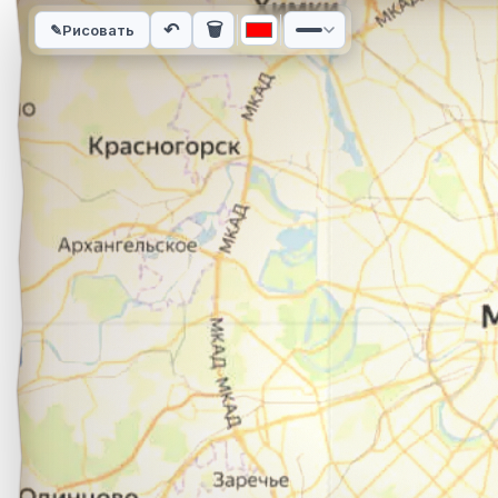
Интерактивная карта автомобильного маршрута из города Р
↶
🗑
✎
Рисовать