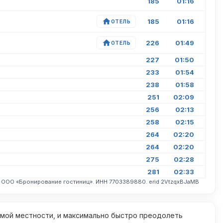
185
01:16
185
01:16
ОТЕЛЬ
226
01:49
ОТЕЛЬ
227
01:50
233
01:54
238
01:58
251
02:09
256
02:13
258
02:15
264
02:20
264
02:20
275
02:28
281
02:33
. ООО «Бронирование гостиниц». ИНН 7703389880. erid 2VtzqxBJaMB
омой местности, и максимально быстро преодолеть