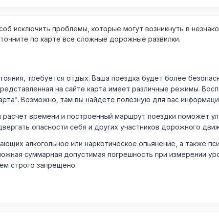
об исключить проблемы, которые могут возникнуть в незнак
уточните по карте все сложные дорожные развилки.
ния, требуется отдых. Ваша поездка будет более безопасно
Представленная на сайте карта имеет различные режимы. Вос
арта". Возможно, там вы найдете полезную для вас информаци
расчет времени и построенный маршрут поездки поможет уло
двергать опасности себя и других участников дорожного дви
ающих алкогольное или наркотическое опьянение, а также пс
ожная суммарная допустимая погрешность при измерении уровня
лем строго запрещено.