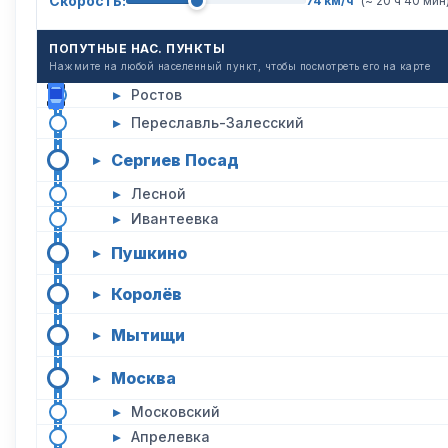
Скорость:
74 км/ч
(~ 20 ч 40 мин
ПОПУТНЫЕ НАС. ПУНКТЫ
Нажмите на любой населенный пункт, чтобы посмотреть его на карте
▸
Ростов
▸
Переславль-Залесский
Сергиев Посад
▸
▸
Лесной
▸
Ивантеевка
Пушкино
▸
Королёв
▸
Мытищи
▸
Москва
▸
▸
Московский
▸
Апрелевка