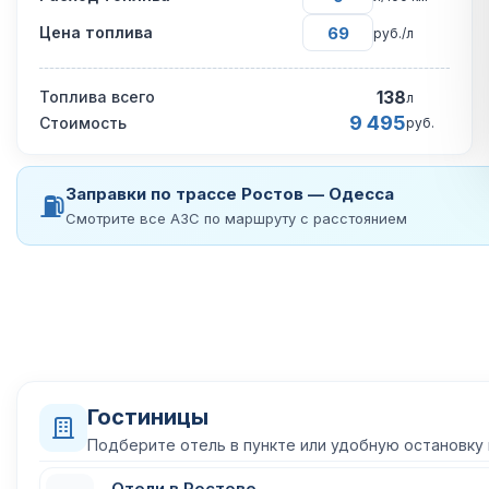
Цена топлива
руб./л
138
Топлива всего
л
9 495
Стоимость
руб.
Заправки по трассе Ростов — Одесса
⛽
Смотрите все АЗС по маршруту с расстоянием
Гостиницы
Подберите отель в пункте или удобную остановку
Отели в Ростове