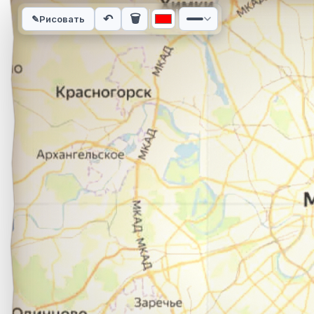
Интерактивная карта автомобильного маршрута из города Р
↶
🗑
✎
Рисовать