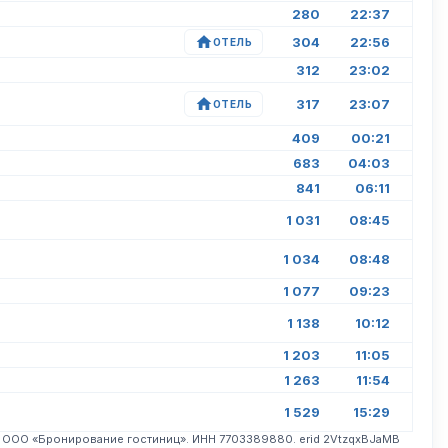
280
22:37
304
22:56
ОТЕЛЬ
312
23:02
317
23:07
ОТЕЛЬ
409
00:21
683
04:03
841
06:11
1 031
08:45
1 034
08:48
1 077
09:23
1 138
10:12
1 203
11:05
1 263
11:54
1 529
15:29
. ООО «Бронирование гостиниц». ИНН 7703389880. erid 2VtzqxBJaMB