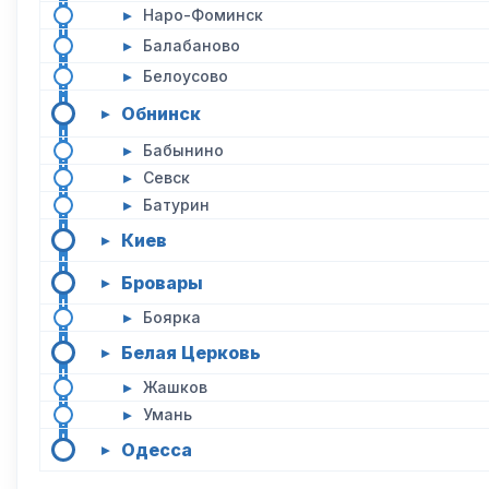
▸
Наро-Фоминск
▸
Балабаново
▸
Белоусово
Обнинск
▸
▸
Бабынино
▸
Севск
▸
Батурин
Киев
▸
Бровары
▸
▸
Боярка
Белая Церковь
▸
▸
Жашков
▸
Умань
Одесса
▸