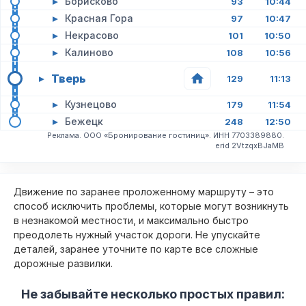
▸
Борисково
93
10:44
▸
Красная Гора
97
10:47
▸
Некрасово
101
10:50
▸
Калиново
108
10:56
Тверь
▸
129
11:13
▸
Кузнецово
179
11:54
▸
Бежецк
248
12:50
Реклама. ООО «Бронирование гостиниц». ИНН 7703389880.
erid 2VtzqxBJaMB
Движение по заранее проложенному маршруту – это
способ исключить проблемы, которые могут возникнуть
в незнакомой местности, и максимально быстро
преодолеть нужный участок дороги. Не упускайте
деталей, заранее уточните по карте все сложные
дорожные развилки.
Не забывайте несколько простых правил: