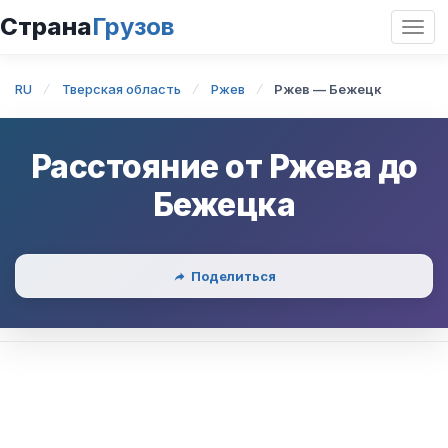
Страна
Грузов
Откр
нави
RU
Тверская область
Ржев
Ржев — Бежецк
Расстояние от
Ржева
до
Бежецка
Поделиться