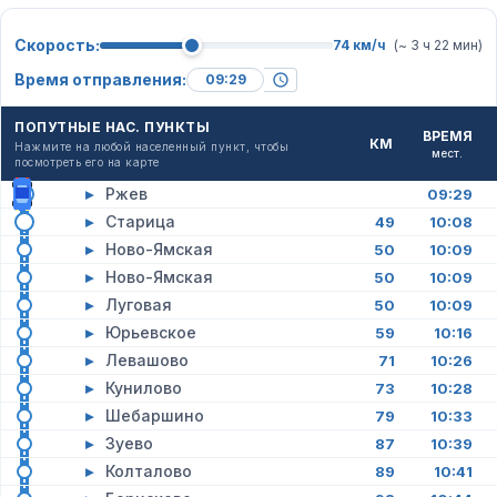
Скорость:
74 км/ч
(~ 3 ч 22 мин)
Время отправления:
ПОПУТНЫЕ НАС. ПУНКТЫ
ВРЕМЯ
КМ
Нажмите на любой населенный пункт, чтобы
мест.
посмотреть его на карте
▸
Ржев
09:29
▸
Старица
49
10:08
▸
Ново-Ямская
50
10:09
▸
Ново-Ямская
50
10:09
▸
Луговая
50
10:09
▸
Юрьевское
59
10:16
▸
Левашово
71
10:26
▸
Кунилово
73
10:28
▸
Шебаршино
79
10:33
▸
Зуево
87
10:39
▸
Колталово
89
10:41