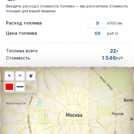
Введите расход и стоимость топлива — мы рассчитаем стоимость
поездки для вашей машины
Расход топлива
л/100 км
Цена топлива
руб./л
22
Топлива всего
л
1 546
Стоимость
руб.
Интерактивная карта автомобильного маршрута из города Рже
✎
↶
🗑