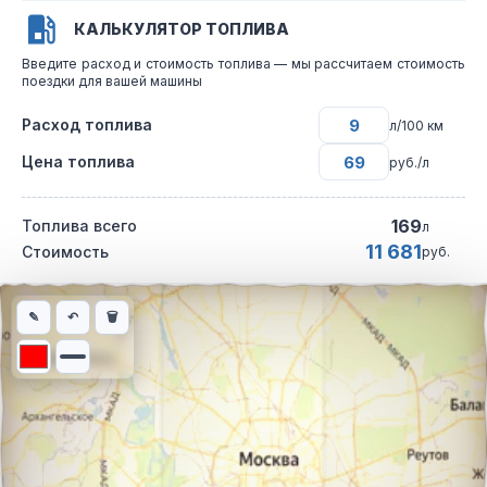
КАЛЬКУЛЯТОР ТОПЛИВА
Введите расход и стоимость топлива — мы рассчитаем стоимость
поездки для вашей машины
Расход топлива
л/100 км
Цена топлива
руб./л
169
Топлива всего
л
11 681
Стоимость
руб.
Интерактивная карта автомобильного маршрута из города Сан
✎
↶
🗑