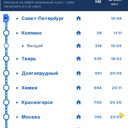
КМ
Нажмите на любой населенный пункт, чтобы
мест.
посмотреть его на карте
Санкт-Петербург
▸
10:49
Колпино
▸
28
11:11
▸
Валдай
316
15:05
Тверь
▸
535
18:02
Долгопрудный
▸
691
20:09
Химки
▸
694
20:11
Красногорск
▸
705
20:20
Москва
▸
745
20:53