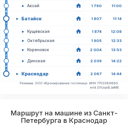
▸
Аксай
1 790
11:00
Батайск
▸
1 807
11:14
▸
Кущёвская
1 874
12:08
▸
Октябрьская
1 905
12:33
▸
Кореновск
2 004
13:53
▸
Динская
2 039
14:22
Краснодар
▸
2 067
14:44
Реклама. ООО «Бронирование гостиниц». ИНН 7703389880.
erid 2VtzqxBJaMB
Маршрут на машине из Санкт-
Петербурга в Краснодар