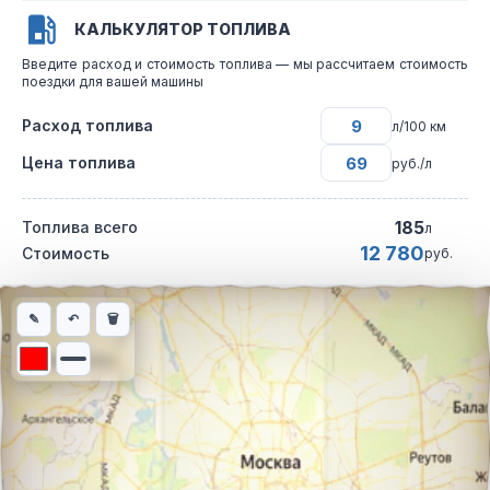
КАЛЬКУЛЯТОР ТОПЛИВА
Введите расход и стоимость топлива — мы рассчитаем стоимость
поездки для вашей машины
Расход топлива
л/100 км
Цена топлива
руб./л
185
Топлива всего
л
12 780
Стоимость
руб.
Интерактивная карта автомобильного маршрута из города Сан
✎
↶
🗑