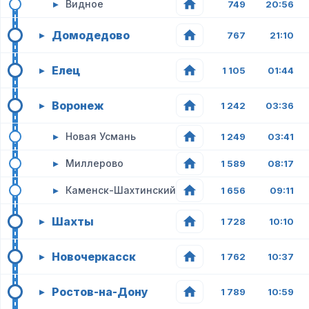
▸
Видное
749
20:56
Домодедово
▸
767
21:10
Елец
▸
1 105
01:44
Воронеж
▸
1 242
03:36
▸
Новая Усмань
1 249
03:41
▸
Миллерово
1 589
08:17
▸
Каменск-Шахтинский
1 656
09:11
Шахты
▸
1 728
10:10
Новочеркасск
▸
1 762
10:37
Ростов-на-Дону
▸
1 789
10:59