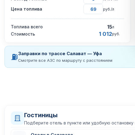
Цена топлива
руб./л
15
Топлива всего
л
1 012
Стоимость
руб.
Заправки по трассе Салават — Уфа
⛽
Смотрите все АЗС по маршруту с расстоянием
Гостиницы
Подберите отель в пункте или удобную остановку
Отели в Салавате