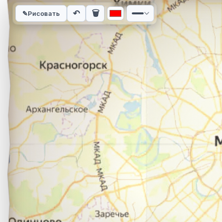
Интерактивная карта автомобильного маршрута из города С
↶
🗑
✎
Рисовать