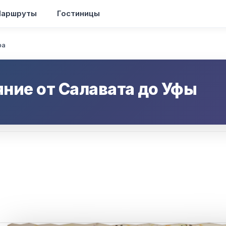
аршруты
Гостиницы
фа
яние от
Салавата
до
Уфы