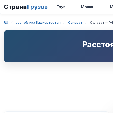
Страна
Грузов
Грузы
Машины
М
RU
республика Башкортостан
Салават
Салават — У
Рассто