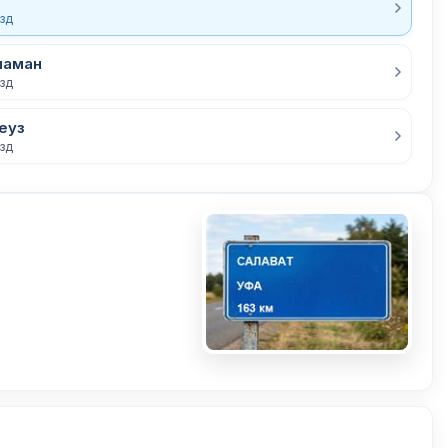
езд
ламан
езд
еуз
езд