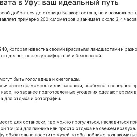
ата в Уфу: ваш идеальный путь
способ добраться до столицы Башкортостана, но и возможнос
авляет примерно 200 километров и занимает около 3-4 часов,
240, которая известна своими красивыми ландшафтами и разн
что делает поездку комфортной и безопасной.
могут быть гололедица и снегопады.
раниченные возможности для заправки, особенно в вечернее в
и кафе, но заранее подготовленные угощения сделают время в
а для отдыха и фотографий.
есто для остановки, где можно прогуляться, насладиться пр
ой точкой для пикника или просто отдыха на свежем воздухе.
фу обязательно посетите музей, чтобы поближе познакомиться