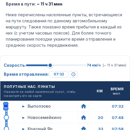
Время в пути:
~ 11 ч 31 мин
Ниже перечислены населенные пункты, встречающиеся
на пути следования по данному автомобильному
маршруту. Также показано время прибытия в каждый из
них (с учетом часовых поясов). Для более точного
планирования поездки укажите время отправления и
среднюю скорость передвижения.
Скорость:
74 км/ч
(~ 11 ч 31 мин)
Время отправления:
ПОПУТНЫЕ НАС. ПУНКТЫ
ВРЕМЯ
КМ
Нажмите на любой населенный пункт, чтобы
мест.
посмотреть его на карте
▸
Выползово
07:32
▸
Новосемейкино
20
07:48
▸
Красный Яр
33
07:58