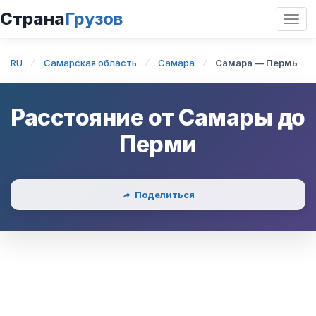
Страна
Грузов
Откр
нави
RU
Самарская область
Самара
Самара — Пермь
Расстояние от
Самары
до
Перми
Поделиться