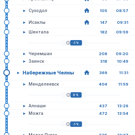
▸
Суходол
105
08:57
▸
Исаклы
147
09:31
▸
Шентала
182
09:59
-1 Ч.
▸
Черемшан
208
09:20
▸
Заинск
318
10:49
Набережные Челны
▸
369
11:31
▸
Менделеевск
404
11:59
0 Ч.
▸
Алнаши
437
13:26
▸
Можга
472
13:54
-1 Ч.
▸
Малая Пурга