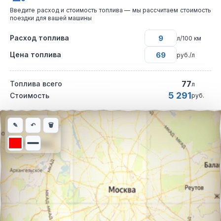
Введите расход и стоимость топлива — мы рассчитаем стоимость
поездки для вашей машины
Расход топлива
л/100 км
Цена топлива
руб./л
77
Топлива всего
л
5 291
Стоимость
руб.
Интерактивная карта автомобильного маршрута из города Сам
✎
↶
🗑