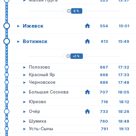
525
13:37
0 Ч.
Ижевск
▸
554
15:01
Воткинск
▸
613
15:49
+1 Ч.
▸
Полозово
667
17:32
▸
Красный Яр
668
17:33
▸
Черновское
686
17:48
▸
Большая Соснова
707
18:05
▸
Юрково
716
18:12
▸
Очёр
733
18:26
▸
Шумиха
760
18:48
▸
Усть-Сыны
791
19:13