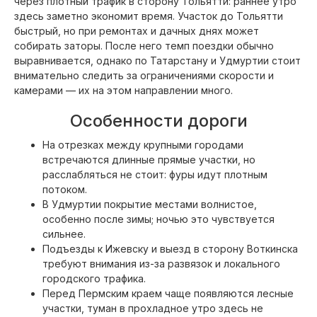
через плотный трафик в сторону Тольятти: раннее утро
здесь заметно экономит время. Участок до Тольятти
быстрый, но при ремонтах и дачных днях может
собирать заторы. После него темп поездки обычно
выравнивается, однако по Татарстану и Удмуртии стоит
внимательно следить за ограничениями скорости и
камерами — их на этом направлении много.
Особенности дороги
На отрезках между крупными городами
встречаются длинные прямые участки, но
расслабляться не стоит: фуры идут плотным
потоком.
В Удмуртии покрытие местами волнистое,
особенно после зимы; ночью это чувствуется
сильнее.
Подъезды к Ижевску и выезд в сторону Воткинска
требуют внимания из-за развязок и локального
городского трафика.
Перед Пермским краем чаще появляются лесные
участки, туман в прохладное утро здесь не