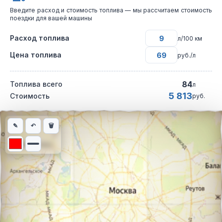
Введите расход и стоимость топлива — мы рассчитаем стоимость
поездки для вашей машины
Расход топлива
л/100 км
Цена топлива
руб./л
84
Топлива всего
л
5 813
Стоимость
руб.
Интерактивная карта автомобильного маршрута из города Са
✎
↶
🗑