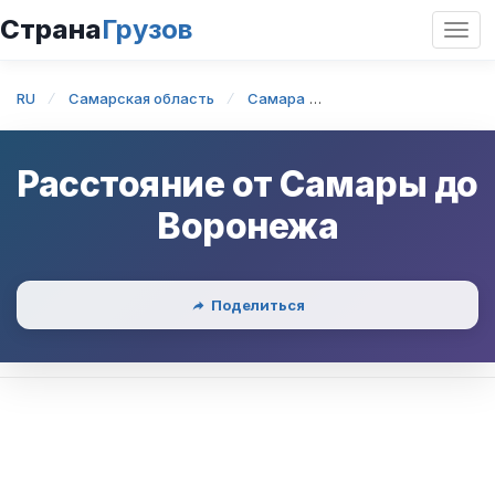
Страна
Грузов
Откр
нави
RU
Самарская область
Самара
Самара — Воронеж
Расстояние от
Самары
до
Воронежа
Поделиться