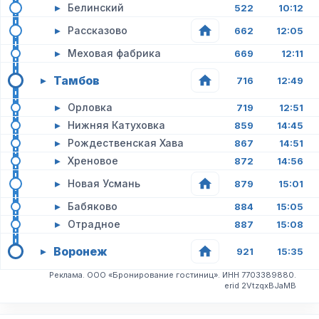
▸
Белинский
522
10:12
▸
Рассказово
662
12:05
▸
Меховая фабрика
669
12:11
Тамбов
▸
716
12:49
▸
Орловка
719
12:51
▸
Нижняя Катуховка
859
14:45
▸
Рождественская Хава
867
14:51
▸
Хреновое
872
14:56
▸
Новая Усмань
879
15:01
▸
Бабяково
884
15:05
▸
Отрадное
887
15:08
Воронеж
▸
921
15:35
Реклама. ООО «Бронирование гостиниц». ИНН 7703389880.
erid 2VtzqxBJaMB