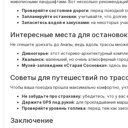
живописными ландшафтами. Вот несколько рекомендаций
Проверяйте состояние дороги:
перед поездкой об
Запланируйте остановки:
учитывайте, что долгие 
Запаситесь водой и закусками:
на некоторых учас
Интересные места для остановок
Не спешите доехать до Анапы, ведь вдоль трассы множес
Дивногорье:
этот историко-архитектурный комплек
Хвалынск:
маленький, но очень атмосферный город
Музей-заповедник «Старая Сосновка»:
здесь вы 
Советы для путешествий по трас
Чтобы ваша поездка прошла максимально комфортно, уч
Не забудьте про страховку:
убедитесь, что у вас
Держите GPS под рукой:
для прокладывания маршр
Проверяйте уровень топлива:
перед тем как заез
Заключение