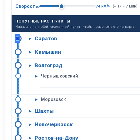
Скорость:
74 км/ч
(~ 17 ч 7 мин)
ПОПУТНЫЕ НАС. ПУНКТЫ
Нажмите на любой населенный пункт, чтобы посмотреть его на карте
Саратов
▸
Камышин
▸
Волгоград
▸
▸
Чернышковский
▸
Морозовск
Шахты
▸
Новочеркасск
▸
Ростов-на-Дону
▸