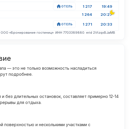
1 217
19:49
ОТЕЛЬ
1 264
20:27
1 271
20:33
ОТЕЛЬ
. ООО «Бронирование гостиниц». ИНН 7703389880. erid 2VtzqxBJaMB
вие
апа — это не только возможность насладиться
шрут подробнее.
 и без длительных остановок, составляет примерно 12-14
ерерывы для отдыха.
ой поверхностью и несколькими участками с