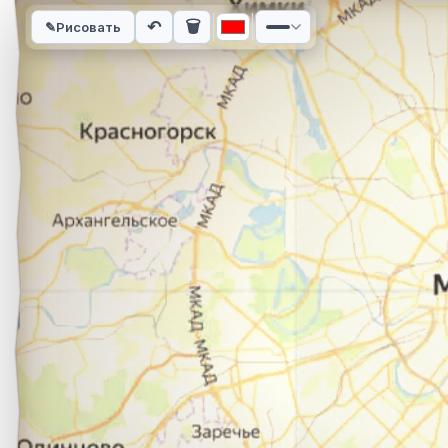
Интерактивная карта автомобильного маршрута из города С
↶
🗑
✎
Рисовать