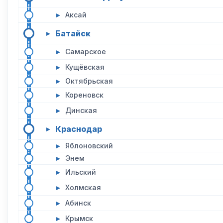
▸
Аксай
Батайск
▸
▸
Самарское
▸
Кущёвская
▸
Октябрьская
▸
Кореновск
▸
Динская
Краснодар
▸
▸
Яблоновский
▸
Энем
▸
Ильский
▸
Холмская
▸
Абинск
▸
Крымск