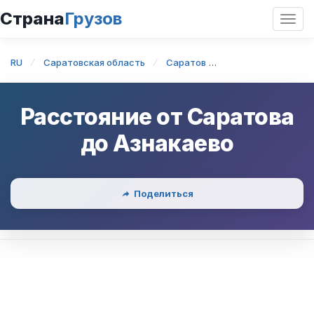
Страна
Грузов
Откр
нави
RU
Саратовская область
Саратов
Саратов — Азнак
Расстояние от
Саратова
до
Азнакаево
Поделиться