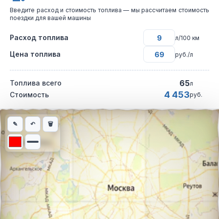
Введите расход и стоимость топлива — мы рассчитаем стоимость
поездки для вашей машины
Расход топлива
л/100 км
Цена топлива
руб./л
65
Топлива всего
л
4 453
Стоимость
руб.
Интерактивная карта автомобильного маршрута из города Сар
✎
↶
🗑