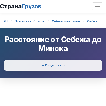
Страна
Грузов
Откр
нави
RU
Псковская область
Себежский район
Себеж
Расстояние от
Себежа
до
Минска
Поделиться