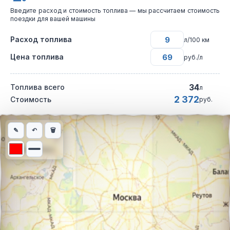
Введите расход и стоимость топлива — мы рассчитаем стоимость
поездки для вашей машины
Расход топлива
л/100 км
Цена топлива
руб./л
34
Топлива всего
л
2 372
Стоимость
руб.
Интерактивная карта автомобильного маршрута из города Себ
✎
↶
🗑