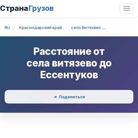
Страна
Грузов
Откр
нави
RU
Краснодарский край
село Витязево
село Витязев
Расстояние от
села витязево
до
Ессентуков
Поделиться