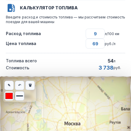
КАЛЬКУЛЯТОР ТОПЛИВА
Введите расход и стоимость топлива — мы рассчитаем стоимость
поездки для вашей машины
Расход топлива
л/100 км
Цена топлива
руб./л
54
Топлива всего
л
3 738
Стоимость
руб.
Интерактивная карта автомобильного маршрута из города сел
✎
↶
🗑