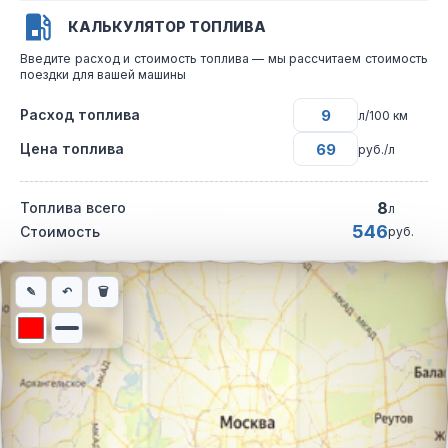
КАЛЬКУЛЯТОР ТОПЛИВА
Введите расход и стоимость топлива — мы рассчитаем стоимость
поездки для вашей машины
Расход топлива
л/100 км
Цена топлива
руб./л
8
Топлива всего
л
546
Стоимость
руб.
Интерактивная карта автомобильного маршрута из города Сем
✎
↶
🗑