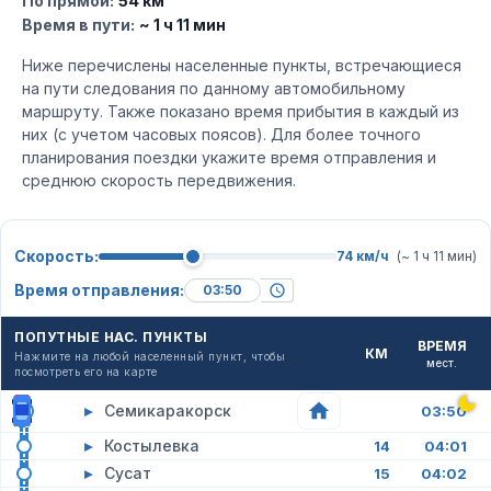
По прямой:
54 км
Время в пути:
~ 1 ч 11 мин
Ниже перечислены населенные пункты, встречающиеся
на пути следования по данному автомобильному
маршруту. Также показано время прибытия в каждый из
них (с учетом часовых поясов). Для более точного
планирования поездки укажите время отправления и
среднюю скорость передвижения.
Скорость:
74 км/ч
(~ 1 ч 11 мин)
Время отправления:
ПОПУТНЫЕ НАС. ПУНКТЫ
ВРЕМЯ
КМ
Нажмите на любой населенный пункт, чтобы
мест.
посмотреть его на карте
▸
Семикаракорск
03:50
▸
Костылевка
14
04:01
▸
Сусат
15
04:02