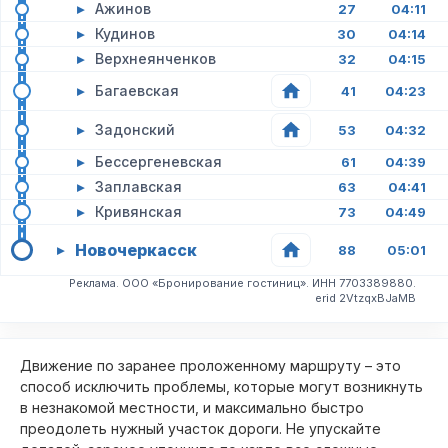
▸
Ажинов
27
04:11
▸
Кудинов
30
04:14
▸
Верхнеянченков
32
04:15
▸
Багаевская
41
04:23
▸
Задонский
53
04:32
▸
Бессергеневская
61
04:39
▸
Заплавская
63
04:41
▸
Кривянская
73
04:49
Новочеркасск
▸
88
05:01
Реклама. ООО «Бронирование гостиниц». ИНН 7703389880.
erid 2VtzqxBJaMB
Движение по заранее проложенному маршруту – это
способ исключить проблемы, которые могут возникнуть
в незнакомой местности, и максимально быстро
преодолеть нужный участок дороги. Не упускайте