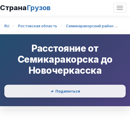
Страна
Грузов
Откр
нави
RU
Ростовская область
Семикаракорский район
Сем
Расстояние от
Семикаракорска
до
Новочеркасска
Поделиться