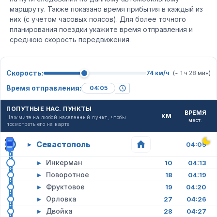
маршруту. Также показано время прибытия в каждый из
них (с учетом часовых поясов). Для более точного
планирования поездки укажите время отправления и
среднюю скорость передвижения.
Скорость:
74 км/ч
(~ 1 ч 28 мин)
Время отправления:
ПОПУТНЫЕ НАС. ПУНКТЫ
ВРЕМЯ
КМ
Нажмите на любой населенный пункт, чтобы
мест.
посмотреть его на карте
Севастополь
▸
04:05
▸
Инкерман
10
04:13
▸
Поворотное
18
04:19
▸
Фруктовое
19
04:20
▸
Орловка
27
04:26
▸
Двойка
28
04:27