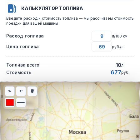
КАЛЬКУЛЯТОР ТОПЛИВА
Введите расход и стоимость топлива — мы рассчитаем стоимость
поездки для вашей машины
Расход топлива
л/100 км
Цена топлива
руб./л
10
Топлива всего
л
677
Стоимость
руб.
Интерактивная карта автомобильного маршрута из города Сев
✎
↶
🗑