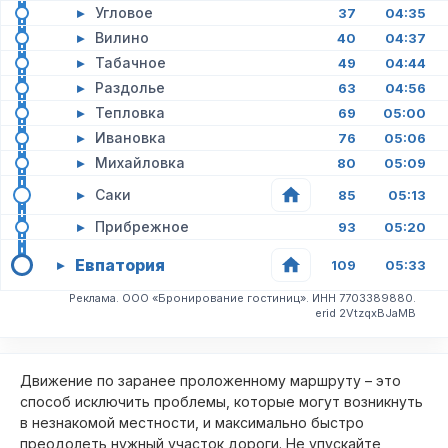
▸
Угловое
37
04:35
▸
Вилино
40
04:37
▸
Табачное
49
04:44
▸
Раздолье
63
04:56
▸
Тепловка
69
05:00
▸
Ивановка
76
05:06
▸
Михайловка
80
05:09
▸
Саки
85
05:13
▸
Прибрежное
93
05:20
Евпатория
▸
109
05:33
Реклама. ООО «Бронирование гостиниц». ИНН 7703389880.
erid 2VtzqxBJaMB
Движение по заранее проложенному маршруту – это
способ исключить проблемы, которые могут возникнуть
в незнакомой местности, и максимально быстро
преодолеть нужный участок дороги. Не упускайте