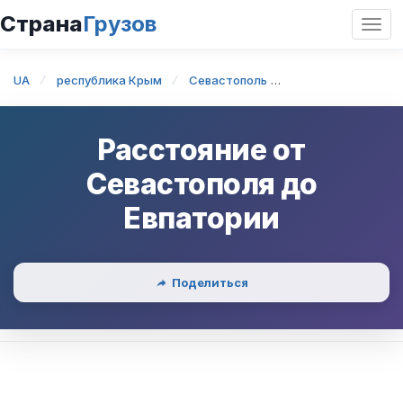
Страна
Грузов
Откр
нави
UA
республика Крым
Севастополь
Севастополь — Е
Расстояние от
Севастополя
до
Евпатории
Поделиться