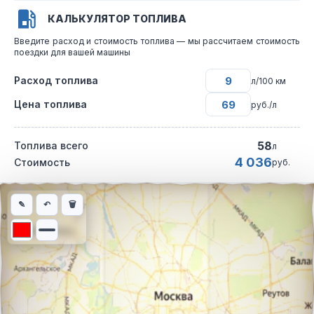
КАЛЬКУЛЯТОР ТОПЛИВА
Введите расход и стоимость топлива — мы рассчитаем стоимость
поездки для вашей машины
Расход топлива
л/100 км
Цена топлива
руб./л
58
Топлива всего
л
4 036
Стоимость
руб.
Интерактивная карта автомобильного маршрута из города Сев
✎
↶
🗑