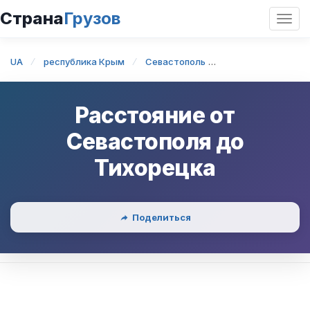
Страна
Грузов
Откр
нави
UA
республика Крым
Севастополь
Севастополь — Т
Расстояние от
Севастополя
до
Тихорецка
Поделиться