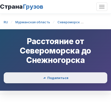
Страна
Грузов
Откр
нави
RU
Мурманская область
Североморск
Североморск
Расстояние от
Североморска
до
Снежногорска
Поделиться