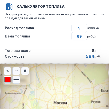
КАЛЬКУЛЯТОР ТОПЛИВА
Введите расход и стоимость топлива — мы рассчитаем стоимость
поездки для вашей машины
Расход топлива
л/100 км
Цена топлива
руб./л
8
Топлива всего
л
584
Стоимость
руб.
Интерактивная карта автомобильного маршрута из города Се
✎
↶
🗑