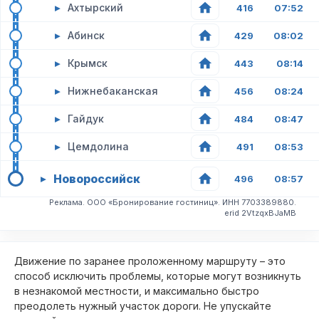
▸
Ахтырский
416
07:52
▸
Абинск
429
08:02
▸
Крымск
443
08:14
▸
Нижнебаканская
456
08:24
▸
Гайдук
484
08:47
▸
Цемдолина
491
08:53
Новороссийск
▸
496
08:57
Реклама. ООО «Бронирование гостиниц». ИНН 7703389880.
erid 2VtzqxBJaMB
Движение по заранее проложенному маршруту – это
способ исключить проблемы, которые могут возникнуть
в незнакомой местности, и максимально быстро
преодолеть нужный участок дороги. Не упускайте