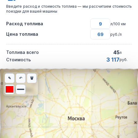
Введите расход и стоимость топлива — мы рассчитаем стоимость
поездки для вашей машины
Расход топлива
л/100 км
Цена топлива
руб./л
45
Топлива всего
л
3 117
Стоимость
руб.
Интерактивная карта автомобильного маршрута из города Ша
✎
↶
🗑