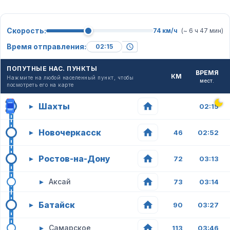
Скорость:
74 км/ч
(~ 6 ч 47 мин)
Время отправления:
ПОПУТНЫЕ НАС. ПУНКТЫ
ВРЕМЯ
КМ
Нажмите на любой населенный пункт, чтобы
мест.
посмотреть его на карте
Шахты
▸
02:15
Новочеркасск
▸
46
02:52
Ростов-на-Дону
▸
72
03:13
▸
Аксай
73
03:14
Батайск
▸
90
03:27
▸
Самарское
113
03:46