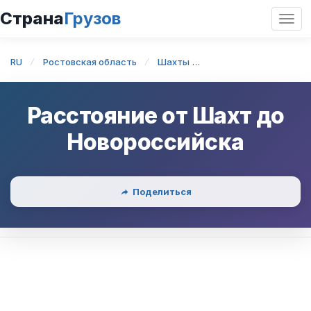
Страна
Грузов
Откр
нави
RU
Ростовская область
Шахты
Шахты — Новоросси
Расстояние от
Шахт
до
Новороссийска
Поделиться