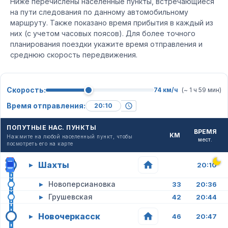
Ниже перечислены населенные пункты, встречающиеся
на пути следования по данному автомобильному
маршруту. Также показано время прибытия в каждый из
них (с учетом часовых поясов). Для более точного
планирования поездки укажите время отправления и
среднюю скорость передвижения.
Скорость:
74 км/ч
(~ 1 ч 59 мин)
Время отправления:
ПОПУТНЫЕ НАС. ПУНКТЫ
ВРЕМЯ
КМ
Нажмите на любой населенный пункт, чтобы
мест.
посмотреть его на карте
Шахты
▸
20:10
▸
Новоперсиановка
33
20:36
▸
Грушевская
42
20:44
Новочеркасск
▸
46
20:47