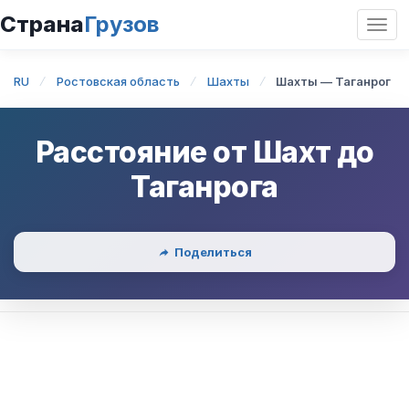
Страна
Грузов
Откр
нави
RU
Ростовская область
Шахты
Шахты — Таганрог
Расстояние от
Шахт
до
Таганрога
Поделиться