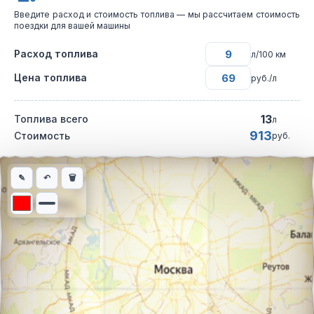
Введите расход и стоимость топлива — мы рассчитаем стоимость
поездки для вашей машины
Расход топлива
л/100 км
Цена топлива
руб./л
13
Топлива всего
л
913
Стоимость
руб.
Интерактивная карта автомобильного маршрута из города Шах
✎
↶
🗑