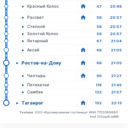
▸
Красный Колос
47
20:48
▸
Рассвет
58
20:57
▸
Степной
58
20:57
▸
Золотой Колос
59
20:57
▸
Янтарный
67
21:04
▸
Аксай
68
21:05
Ростов-на-Дону
▸
68
21:05
▸
Чалтырь
96
21:27
▸
Пятихатки
118
21:45
▸
Самбек
132
21:57
Таганрог
▸
152
22:13
Реклама. ООО «Бронирование гостиниц». ИНН 7703389880.
erid 2VtzqxBJaMB