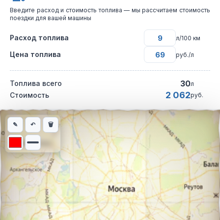
Введите расход и стоимость топлива — мы рассчитаем стоимость
поездки для вашей машины
Расход топлива
л/100 км
Цена топлива
руб./л
30
Топлива всего
л
2 062
Стоимость
руб.
Интерактивная карта автомобильного маршрута из города Сиб
✎
↶
🗑