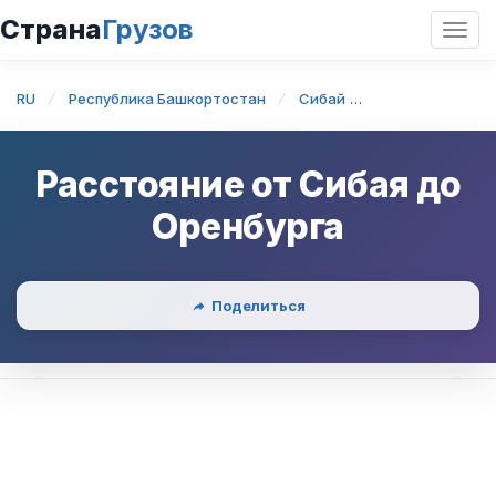
Страна
Грузов
Откр
нави
RU
Республика Башкортостан
Сибай
Сибай — Оренб
Расстояние от
Сибая
до
Оренбурга
Поделиться