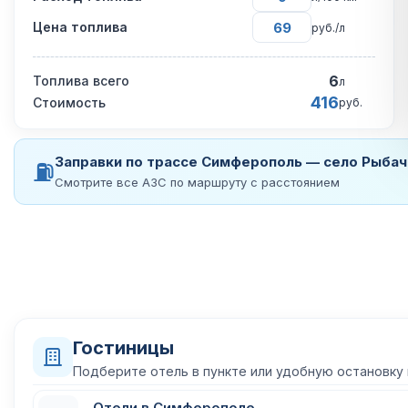
Цена топлива
руб./л
6
Топлива всего
л
416
Стоимость
руб.
Заправки по трассе Симферополь — село Рыбач
⛽
Смотрите все АЗС по маршруту с расстоянием
Гостиницы
Подберите отель в пункте или удобную остановку
Отели в Симферополе