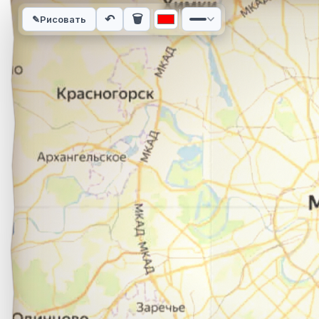
Интерактивная карта автомобильного маршрута из города 
↶
🗑
✎
Рисовать