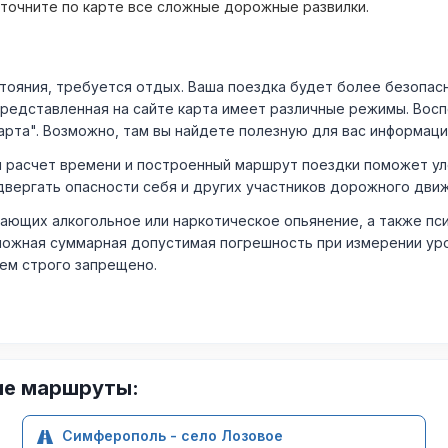
уточните по карте все сложные дорожные развилки.
ния, требуется отдых. Ваша поездка будет более безопасно
Представленная на сайте карта имеет различные режимы. Вос
арта". Возможно, там вы найдете полезную для вас информаци
расчет времени и построенный маршрут поездки поможет уло
двергать опасности себя и других участников дорожного дви
ающих алкогольное или наркотическое опьянение, а также пс
ожная суммарная допустимая погрешность при измерении уровня
лем строго запрещено.
ие маршруты:
Симферополь - село Лозовое