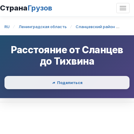
Страна
Грузов
Откр
нави
RU
Ленинградская область
Сланцевский район
Сла
Расстояние от
Сланцев
до
Тихвина
Поделиться