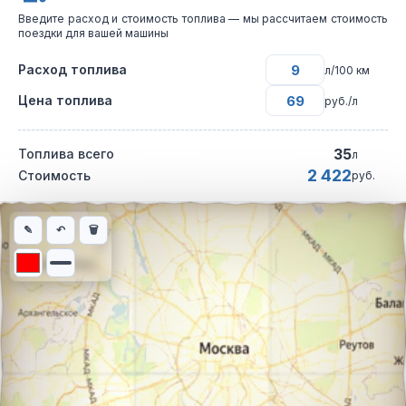
Введите расход и стоимость топлива — мы рассчитаем стоимость
поездки для вашей машины
Расход топлива
л/100 км
Цена топлива
руб./л
35
Топлива всего
л
2 422
Стоимость
руб.
Интерактивная карта автомобильного маршрута из города Сла
✎
↶
🗑