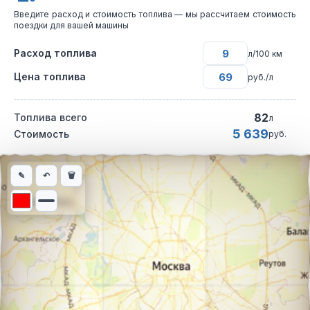
Введите расход и стоимость топлива — мы рассчитаем стоимость
поездки для вашей машины
Расход топлива
л/100 км
Цена топлива
руб./л
82
Топлива всего
л
5 639
Стоимость
руб.
Интерактивная карта автомобильного маршрута из города Сла
✎
↶
🗑