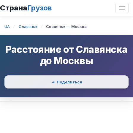
Страна
Грузов
Откр
нави
UA
Славянск
Славянск — Москва
Расстояние от
Славянска
до
Москвы
Поделиться