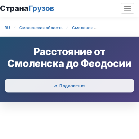
Страна
Грузов
Откр
нави
RU
Смоленская область
Смоленск
Смоленск — Фео
Расстояние от
Смоленска
до
Феодосии
Поделиться