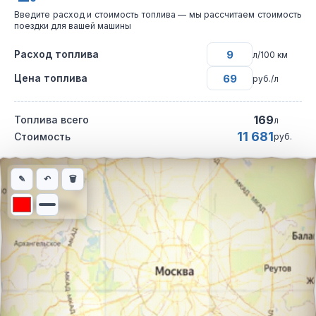
Введите расход и стоимость топлива — мы рассчитаем стоимость
поездки для вашей машины
Расход топлива
л/100 км
Цена топлива
руб./л
169
Топлива всего
л
11 681
Стоимость
руб.
Интерактивная карта автомобильного маршрута из города См
✎
↶
🗑