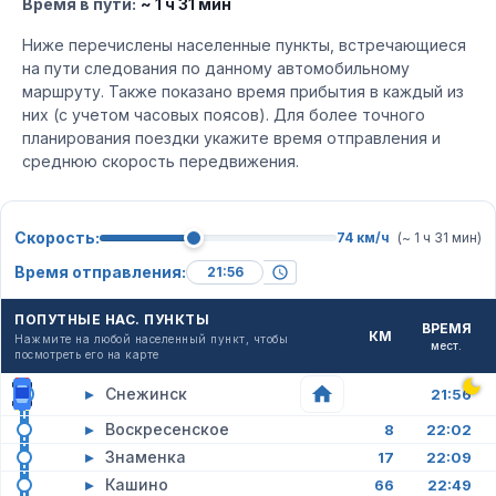
Время в пути:
~ 1 ч 31 мин
Ниже перечислены населенные пункты, встречающиеся
на пути следования по данному автомобильному
маршруту. Также показано время прибытия в каждый из
них (с учетом часовых поясов). Для более точного
планирования поездки укажите время отправления и
среднюю скорость передвижения.
Скорость:
74 км/ч
(~ 1 ч 31 мин)
Время отправления:
ПОПУТНЫЕ НАС. ПУНКТЫ
ВРЕМЯ
КМ
Нажмите на любой населенный пункт, чтобы
мест.
посмотреть его на карте
▸
Снежинск
21:56
▸
Воскресенское
8
22:02
▸
Знаменка
17
22:09
▸
Кашино
66
22:49