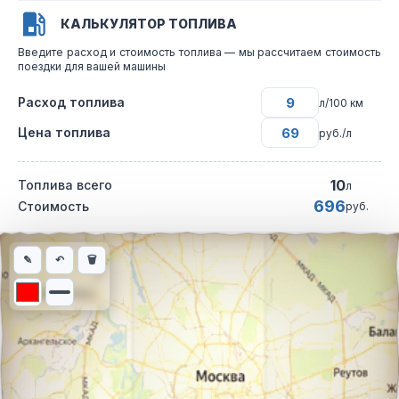
КАЛЬКУЛЯТОР ТОПЛИВА
Введите расход и стоимость топлива — мы рассчитаем стоимость
поездки для вашей машины
Расход топлива
л/100 км
Цена топлива
руб./л
10
Топлива всего
л
696
Стоимость
руб.
Интерактивная карта автомобильного маршрута из города Сне
✎
↶
🗑