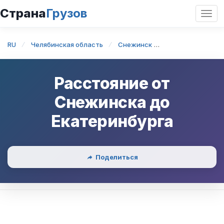
Страна
Грузов
Откр
нави
RU
Челябинская область
Снежинск
Снежинск — Ека
Расстояние от
Снежинска
до
Екатеринбурга
Поделиться