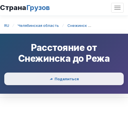
Страна
Грузов
Откр
нави
RU
Челябинская область
Снежинск
Снежинск — Ре
Расстояние от
Снежинска
до
Режа
Поделиться