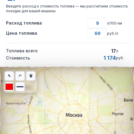
Введите расход и стоимость топлива — мы рассчитаем стоимость
поездки для вашей машины
Расход топлива
л/100 км
Цена топлива
руб./л
17
Топлива всего
л
1 174
Стоимость
руб.
Интерактивная карта автомобильного маршрута из города Сне
✎
↶
🗑