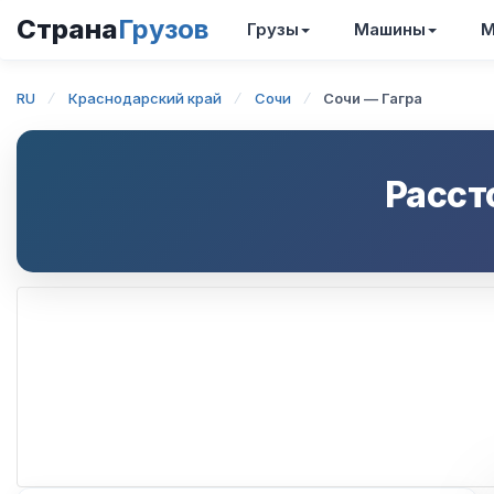
Страна
Грузов
Грузы
Машины
М
RU
Краснодарский край
Сочи
Сочи — Гагра
Расст