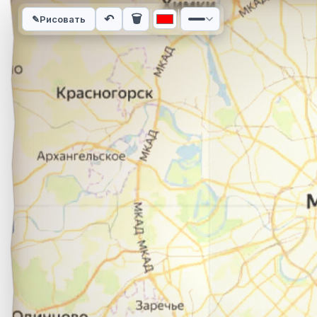
Интерактивная карта автомобильного маршрута из города Со
↶
🗑
✎
Рисовать