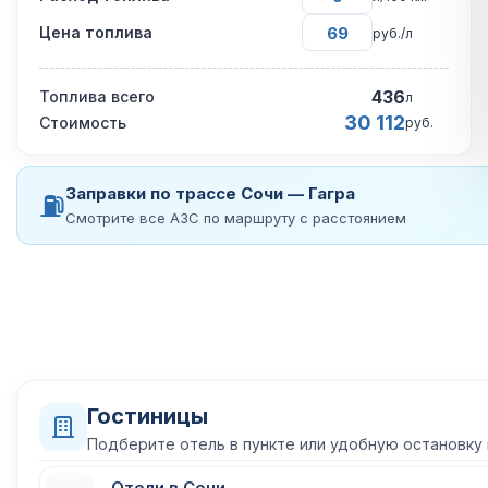
Цена топлива
руб./л
436
Топлива всего
л
30 112
Стоимость
руб.
Заправки по трассе Сочи — Гагра
⛽
Смотрите все АЗС по маршруту с расстоянием
Гостиницы
Подберите отель в пункте или удобную остановку
Отели в Сочи