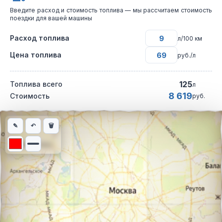
Введите расход и стоимость топлива — мы рассчитаем стоимость
поездки для вашей машины
Расход топлива
л/100 км
Цена топлива
руб./л
125
Топлива всего
л
8 619
Стоимость
руб.
Интерактивная карта автомобильного маршрута из города Соч
✎
↶
🗑