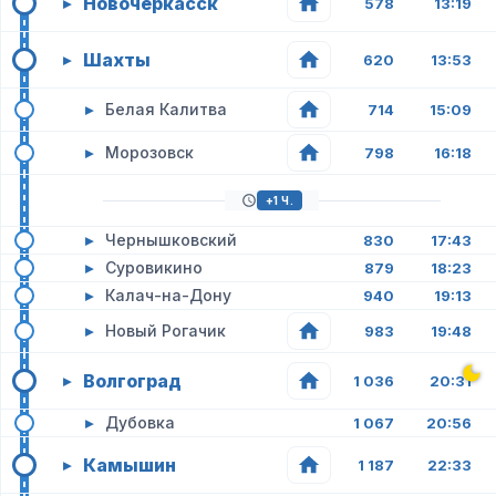
Новочеркасск
▸
578
13:19
Шахты
▸
620
13:53
▸
Белая Калитва
714
15:09
▸
Морозовск
798
16:18
+1 Ч.
▸
Чернышковский
830
17:43
▸
Суровикино
879
18:23
▸
Калач-на-Дону
940
19:13
▸
Новый Рогачик
983
19:48
Волгоград
▸
1 036
20:31
▸
Дубовка
1 067
20:56
Камышин
▸
1 187
22:33