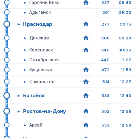
▸
Горячий Ключ
237
08:43
▸
Адыгейск
261
09:02
Краснодар
▸
277
09:15
▸
Динская
306
09:39
▸
Кореновск
340
10:06
▸
Октябрьская
440
11:27
▸
Кущёвская
472
11:53
▸
Самарское
514
12:27
Батайск
▸
534
12:43
Ростов-на-Дону
▸
552
12:58
▸
Аксай
553
12:59