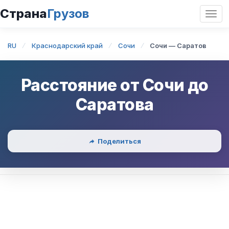
Страна
Грузов
Откр
нави
RU
Краснодарский край
Сочи
Сочи — Саратов
Расстояние от
Сочи
до
Саратова
Поделиться