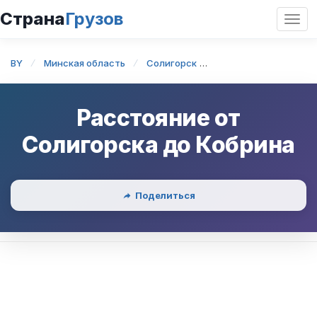
Страна
Грузов
Откр
нави
BY
Минская область
Солигорск
Солигорск — Кобрин
Расстояние от
Солигорска
до
Кобрина
Поделиться