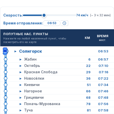
Скорость:
74 км/ч
(~ 3 ч 32 мин)
Время отправления:
ПОПУТНЫЕ НАС. ПУНКТЫ
ВРЕМЯ
КМ
Нажмите на любой населенный пункт, чтобы
мест.
посмотреть его на карте
Солигорск
▸
06:53
▸
Жабин
6
06:57
▸
Октябрь
22
07:10
▸
Красная Слобода
29
07:16
▸
Новосёлки
36
07:22
▸
Киевичи
51
07:34
▸
Нагорное
66
07:46
▸
Грицевичи
68
07:48
▸
Поначь-Мурованка
78
07:56
▸
Туча
81
07:58