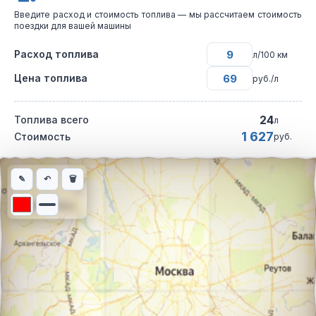
Введите расход и стоимость топлива — мы рассчитаем стоимость
поездки для вашей машины
Расход топлива
л/100 км
Цена топлива
руб./л
24
Топлива всего
л
1 627
Стоимость
руб.
Интерактивная карта автомобильного маршрута из города Сол
✎
↶
🗑