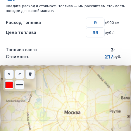
Введите расход и стоимость топлива — мы рассчитаем стоимость
поездки для вашей машины
Расход топлива
л/100 км
Цена топлива
руб./л
3
Топлива всего
л
217
Стоимость
руб.
Интерактивная карта автомобильного маршрута из города Сол
✎
↶
🗑