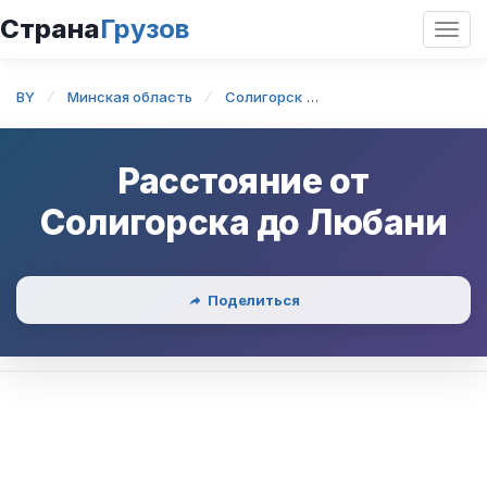
Страна
Грузов
Откр
нави
BY
Минская область
Солигорск
Солигорск — Любан
Расстояние от
Солигорска
до
Любани
Поделиться