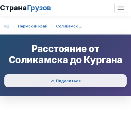
Страна
Грузов
Откр
нави
RU
Пермский край
Соликамск
Соликамск — Курган
Расстояние от
Соликамска
до
Кургана
Поделиться