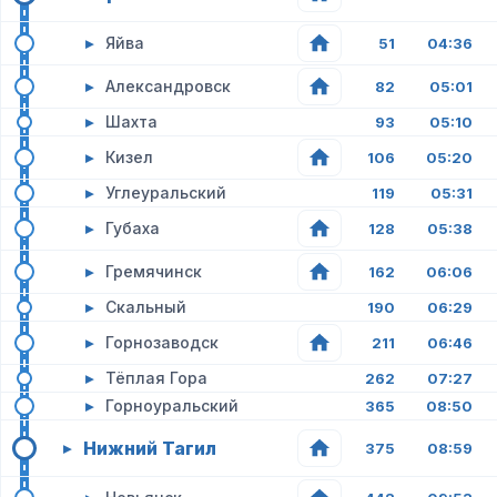
▸
Яйва
51
04:36
▸
Александровск
82
05:01
▸
Шахта
93
05:10
▸
Кизел
106
05:20
▸
Углеуральский
119
05:31
▸
Губаха
128
05:38
▸
Гремячинск
162
06:06
▸
Скальный
190
06:29
▸
Горнозаводск
211
06:46
▸
Тёплая Гора
262
07:27
▸
Горноуральский
365
08:50
Нижний Тагил
▸
375
08:59