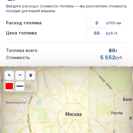
Введите расход и стоимость топлива — мы рассчитаем стоимость
поездки для вашей машины
Расход топлива
л/100 км
Цена топлива
руб./л
80
Топлива всего
л
5 552
Стоимость
руб.
Интерактивная карта автомобильного маршрута из города Сол
✎
↶
🗑