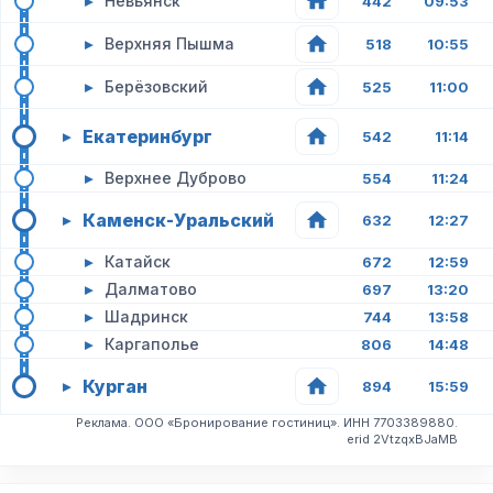
▸
Невьянск
442
09:53
▸
Верхняя Пышма
518
10:55
▸
Берёзовский
525
11:00
Екатеринбург
▸
542
11:14
▸
Верхнее Дуброво
554
11:24
Каменск-Уральский
▸
632
12:27
▸
Катайск
672
12:59
▸
Далматово
697
13:20
▸
Шадринск
744
13:58
▸
Каргаполье
806
14:48
Курган
▸
894
15:59
Реклама. ООО «Бронирование гостиниц». ИНН 7703389880.
erid 2VtzqxBJaMB