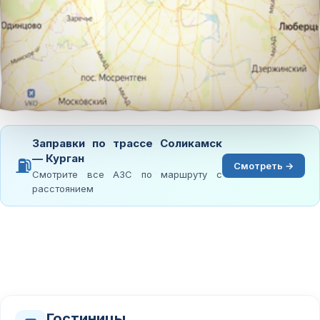
Заправки по трассе Соликамск
— Курган
⛽
Смотреть →
Смотрите все АЗС по маршруту с
расстоянием
Гостиницы