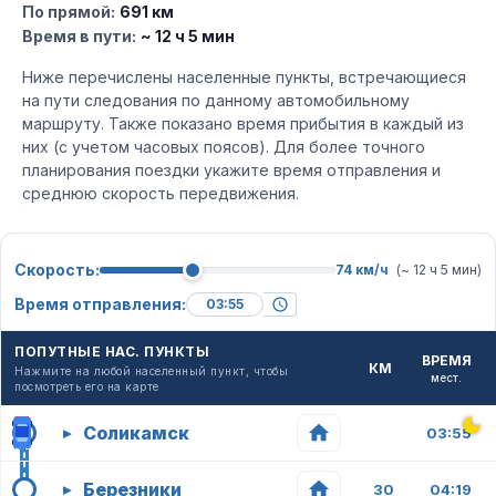
По прямой:
691 км
Время в пути:
~ 12 ч 5 мин
Ниже перечислены населенные пункты, встречающиеся
на пути следования по данному автомобильному
маршруту. Также показано время прибытия в каждый из
них (с учетом часовых поясов). Для более точного
планирования поездки укажите время отправления и
среднюю скорость передвижения.
Скорость:
74 км/ч
(~ 12 ч 5 мин)
Время отправления:
ПОПУТНЫЕ НАС. ПУНКТЫ
ВРЕМЯ
КМ
Нажмите на любой населенный пункт, чтобы
мест.
посмотреть его на карте
Соликамск
▸
03:55
Березники
▸
30
04:19