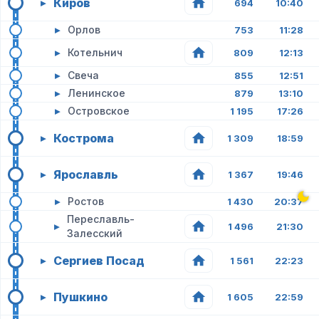
Киров
▸
694
10:40
▸
Орлов
753
11:28
▸
Котельнич
809
12:13
▸
Свеча
855
12:51
▸
Ленинское
879
13:10
▸
Островское
1 195
17:26
Кострома
▸
1 309
18:59
Ярославль
▸
1 367
19:46
▸
Ростов
1 430
20:37
Переславль-
▸
1 496
21:30
Залесский
Сергиев Посад
▸
1 561
22:23
Пушкино
▸
1 605
22:59