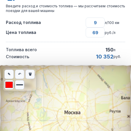
Введите расход и стоимость топлива — мы рассчитаем стоимость
поездки для вашей машины
Расход топлива
л/100 км
Цена топлива
руб./л
150
Топлива всего
л
10 352
Стоимость
руб.
Интерактивная карта автомобильного маршрута из города Сол
✎
↶
🗑