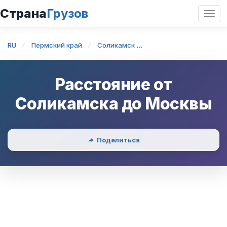
Страна
Грузов
Откр
нави
RU
Пермский край
Соликамск
Соликамск — Москва
Расстояние от
Соликамска
до
Москвы
Поделиться