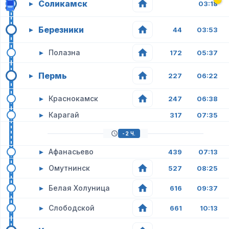
Соликамск
▸
03:18
Березники
▸
44
03:53
▸
Полазна
172
05:37
Пермь
▸
227
06:22
▸
Краснокамск
247
06:38
▸
Карагай
317
07:35
-2 Ч.
▸
Афанасьево
439
07:13
▸
Омутнинск
527
08:25
▸
Белая Холуница
616
09:37
▸
Слободской
661
10:13