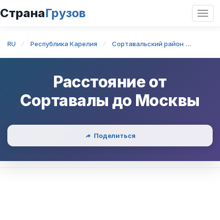
Страна
Грузов
Откр
нави
RU
Республика Карелия
Сортавальский район
Сорта
Расстояние от
Сортавалы
до
Москвы
Поделиться