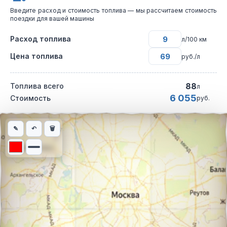
Введите расход и стоимость топлива — мы рассчитаем стоимость
поездки для вашей машины
Расход топлива
л/100 км
Цена топлива
руб./л
88
Топлива всего
л
6 055
Стоимость
руб.
Интерактивная карта автомобильного маршрута из города Сор
✎
↶
🗑