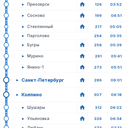
▸
Приозерск
126
03:52
▸
Сосново
199
04:51
▸
Стеклянный
217
05:05
▸
Парголово
254
05:35
▸
Бугры
258
05:39
▸
Мурино
261
05:41
▸
Янино-1
273
05:51
Санкт-Петербург
▸
286
06:01
Колпино
▸
307
06:18
▸
Шушары
312
06:22
▸
Ульяновка
326
06:34
▸
Любань
373
07:12