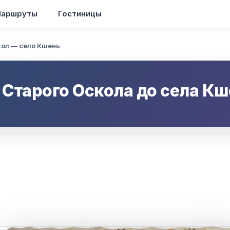
аршруты
Гостиницы
ол — село Кшень
т
Старого Оскола
до
села Кш