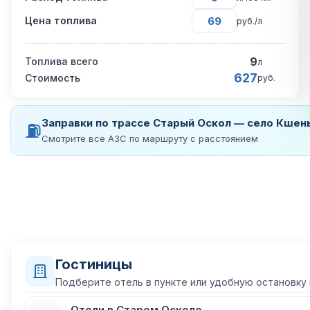
Цена топлива
руб./л
9
Топлива всего
л
627
Стоимость
руб.
Заправки по трассе Старый Оскол — село Кшен
⛽
Смотрите все АЗС по маршруту с расстоянием
Гостиницы
Подберите отель в пункте или удобную остановку
Отели в Старом Осколе