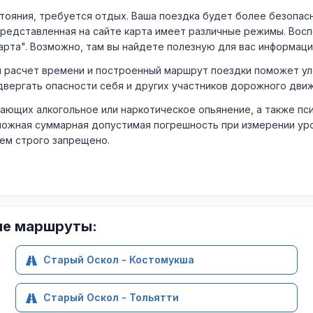
ния, требуется отдых. Ваша поездка будет более безопасно
Представленная на сайте карта имеет различные режимы. Вос
арта". Возможно, там вы найдете полезную для вас информаци
расчет времени и построенный маршрут поездки поможет уло
двергать опасности себя и других участников дорожного дви
ающих алкогольное или наркотическое опьянение, а также пс
ожная суммарная допустимая погрешность при измерении уровня
лем строго запрещено.
ие маршруты:
Старый Оскол - Костомукша
Старый Оскол - Тольятти