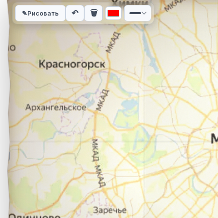
Интерактивная карта автомобильного маршрута из города С
↶
🗑
✎
Рисовать