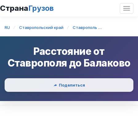
Страна
Грузов
Откр
нави
RU
Ставропольский край
Ставрополь
Ставрополь — 
Расстояние от
Ставрополя
до
Балаково
Поделиться