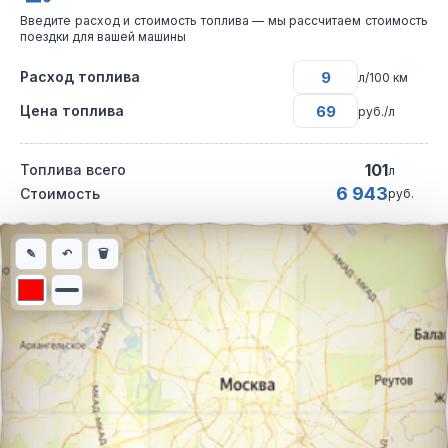
Введите расход и стоимость топлива — мы рассчитаем стоимость
поездки для вашей машины
Расход топлива
л/100 км
Цена топлива
руб./л
101
Топлива всего
л
6 943
Стоимость
руб.
Интерактивная карта автомобильного маршрута из города Ста
✎
↶
🗑