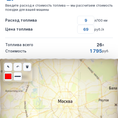
Введите расход и стоимость топлива — мы рассчитаем стоимость
поездки для вашей машины
Расход топлива
л/100 км
Цена топлива
руб./л
26
Топлива всего
л
1 795
Стоимость
руб.
Интерактивная карта автомобильного маршрута из города Ст
✎
↶
🗑