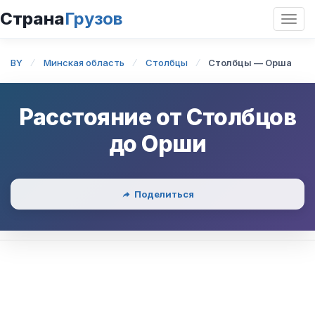
Страна
Грузов
Откр
нави
BY
Минская область
Столбцы
Столбцы — Орша
Расстояние от
Столбцов
до
Орши
Поделиться