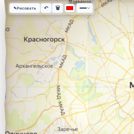
Интерактивная карта автомобильного маршрута из города С
↶
🗑
✎
Рисовать