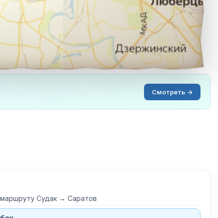
Смотреть →
 маршруту Судак → Саратов
бск