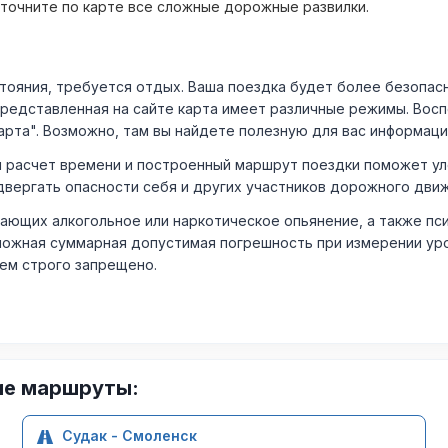
уточните по карте все сложные дорожные развилки.
ния, требуется отдых. Ваша поездка будет более безопасно
Представленная на сайте карта имеет различные режимы. Вос
арта". Возможно, там вы найдете полезную для вас информаци
расчет времени и построенный маршрут поездки поможет уло
двергать опасности себя и других участников дорожного дви
ающих алкогольное или наркотическое опьянение, а также пс
ожная суммарная допустимая погрешность при измерении уровня
лем строго запрещено.
ие маршруты:
Судак - Смоленск