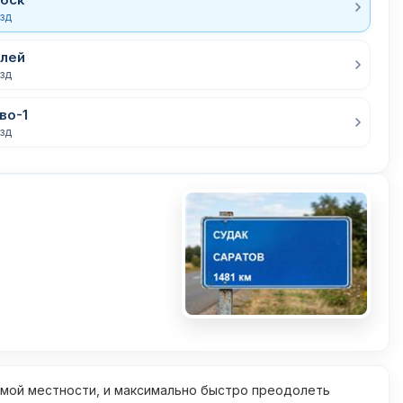
езд
лей
езд
во-1
езд
омой местности, и максимально быстро преодолеть