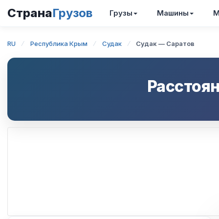
Страна
Грузов
Грузы
Машины
М
RU
Республика Крым
Судак
Судак — Саратов
Расстоян