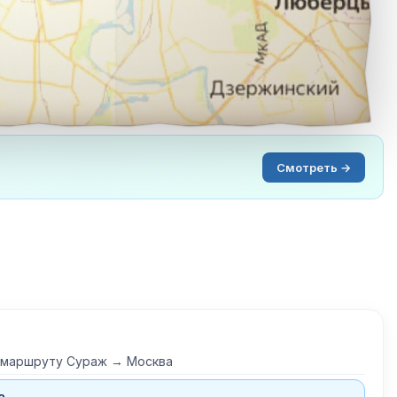
Смотреть →
о маршруту Сураж → Москва
а