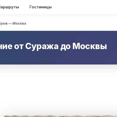
аршруты
Гостиницы
ураж — Москва
ние от
Суража
до
Москвы