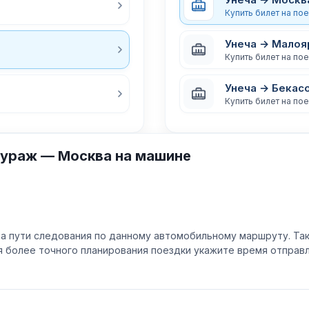
Купить билет на по
Унеча → Малоя
Купить билет на по
Унеча → Бекас
Купить билет на по
Сураж — Москва на машине
а пути следования по данному автомобильному маршруту. Та
ля более точного планирования поездки укажите время отпра