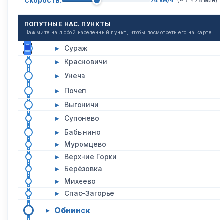
Скорость:
74 км/ч
(~ 7 ч 28 мин)
ПОПУТНЫЕ НАС. ПУНКТЫ
Нажмите на любой населенный пункт, чтобы посмотреть его на карте
▸
Сураж
▸
Красновичи
▸
Унеча
▸
Почеп
▸
Выгоничи
▸
Супонево
▸
Бабынино
▸
Муромцево
▸
Верхние Горки
▸
Берёзовка
▸
Михеево
▸
Спас-Загорье
Обнинск
▸