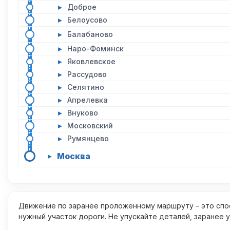
▸
Доброе
▸
Белоусово
▸
Балабаново
▸
Наро-Фоминск
▸
Яковлевское
▸
Рассудово
▸
Селятино
▸
Апрелевка
▸
Внуково
▸
Московский
▸
Румянцево
Москва
▸
Движение по заранее проложенному маршруту – это спос
нужный участок дороги. Не упускайте деталей, заранее 