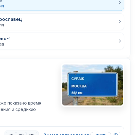
езд
рославец
езд
ово-1
езд
кже показано время
вления и среднюю