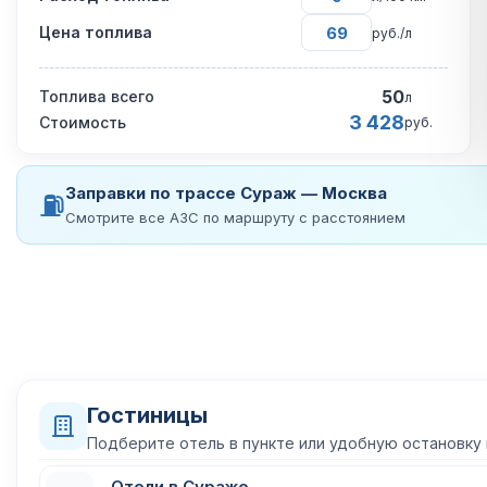
Цена топлива
руб./л
50
Топлива всего
л
3 428
Стоимость
руб.
Заправки по трассе Сураж — Москва
⛽
Смотрите все АЗС по маршруту с расстоянием
Гостиницы
Подберите отель в пункте или удобную остановку
Отели в Сураже