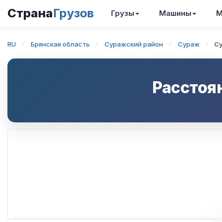
Страна
Грузов
Грузы
Машины
М
RU
Брянская область
Суражский район
Сураж
С
Расстоя