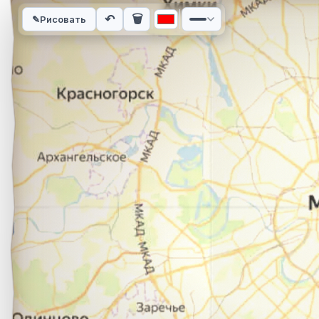
Интерактивная карта автомобильного маршрута из города С
↶
🗑
✎
Рисовать