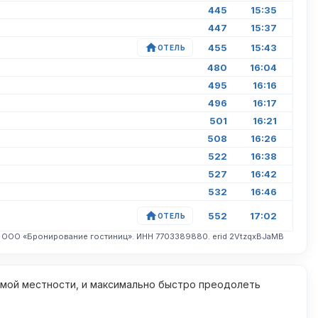
445
15:35
447
15:37
455
15:43
ОТЕЛЬ
480
16:04
495
16:16
496
16:17
501
16:21
508
16:26
522
16:38
527
16:42
532
16:46
552
17:02
ОТЕЛЬ
. ООО «Бронирование гостиниц». ИНН 7703389880. erid 2VtzqxBJaMB
омой местности, и максимально быстро преодолеть