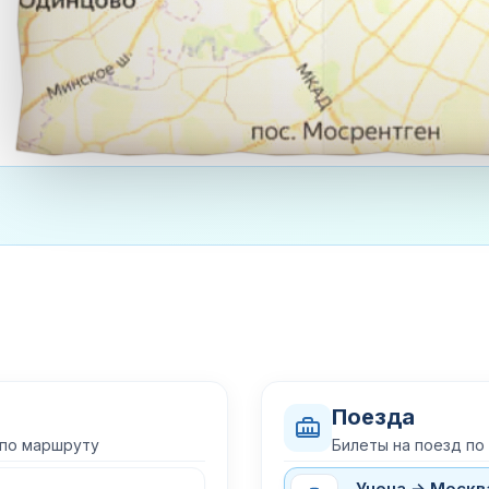
Поезда
 по маршруту
Билеты на поезд п
Унеча → Москв