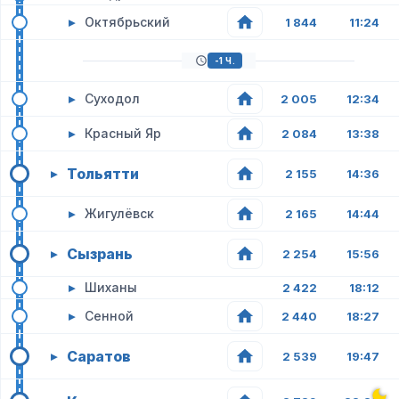
▸
Октябрьский
1 844
11:24
-1 Ч.
▸
Суходол
2 005
12:34
▸
Красный Яр
2 084
13:38
Тольятти
▸
2 155
14:36
▸
Жигулёвск
2 165
14:44
Сызрань
▸
2 254
15:56
▸
Шиханы
2 422
18:12
▸
Сенной
2 440
18:27
Саратов
▸
2 539
19:47