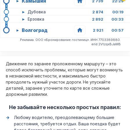
Камышин
▸
2 739
22:29
▸
Дубовка
2 874
00:19
▸
Ерзовка
2 892
00:33
Волгоград
▸
2 921
00:57
Реклама. ООО «Бронирование гостиниц». ИНН 7703389880.
erid 2VtzqxBJaMB
Движение по заранее проложенному маршруту – это
способ исключить проблемы, которые могут возникнуть
в незнакомой местности, и максимально быстро
преодолеть нужный участок дороги. Не упускайте
деталей, заранее уточните по карте все сложные
дорожные развилки.
Не забывайте несколько простых правил:
Любому водителю, преодолевающему большие
расстояния, требуется отдых. Ваша поездка будет