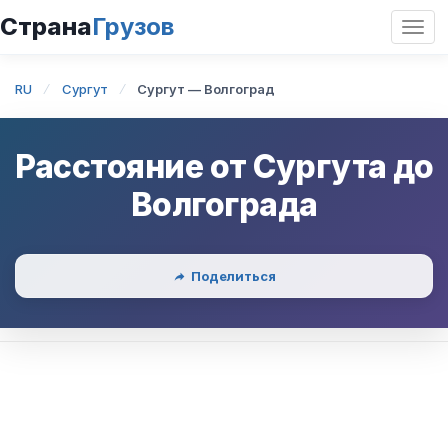
Страна
Грузов
Откр
нави
RU
Сургут
Сургут — Волгоград
Расстояние от
Сургута
до
Волгограда
Поделиться