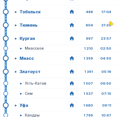
Тобольск
▸
488
17:04
Тюмень
▸
804
21:20
Курган
▸
997
23:57
▸
Миасское
1 210
02:50
Миасс
▸
1 359
04:50
Златоуст
▸
1 391
05:16
▸
Усть-Катав
1 507
06:50
▸
Сим
1 537
07:15
Уфа
▸
1 680
09:11
▸
Кандры
1 799
10:47