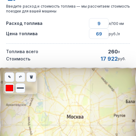
Введите расход и стоимость топлива — мы рассчитаем стоимость
поездки для вашей машины
Расход топлива
л/100 км
Цена топлива
руб./л
260
Топлива всего
л
17 922
Стоимость
руб.
Интерактивная карта автомобильного маршрута из города Сур
✎
↶
🗑