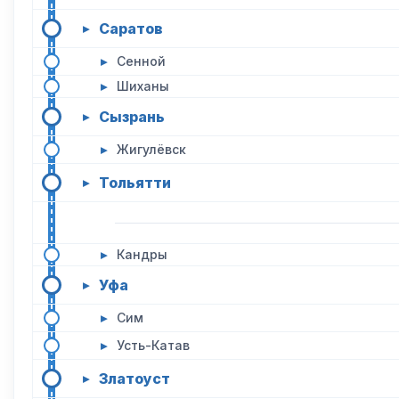
Саратов
▸
▸
Сенной
▸
Шиханы
Сызрань
▸
▸
Жигулёвск
Тольятти
▸
▸
Кандры
Уфа
▸
▸
Сим
▸
Усть-Катав
Златоуст
▸