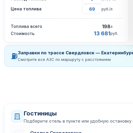
Цена топлива
руб./л
198
Топлива всего
л
13 681
Стоимость
руб.
Заправки по трассе Свердловск — Екатеринбур
⛽
Смотрите все АЗС по маршруту с расстоянием
Гостиницы
Подберите отель в пункте или удобную остановку
Отели в Свердловске