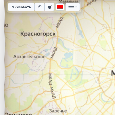
Интерактивная карта автомобильного маршрута из города С
↶
🗑
✎
Рисовать