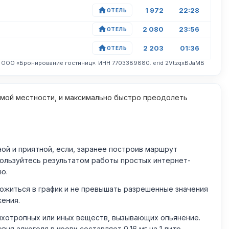
1 972
22:28
ОТЕЛЬ
2 080
23:56
ОТЕЛЬ
2 203
01:36
ОТЕЛЬ
. ООО «Бронирование гостиниц». ИНН 7703389880. erid 2VtzqxBJaMB
омой местности, и максимально быстро преодолеть
й и приятной, если, заранее построив маршрут
пользуйтесь результатом работы простых интернет-
ю.
житься в график и не превышать разрешенные значения
жения.
ихотропных или иных веществ, вызывающих опьянение.
 алкоголя в крови составляет 0,16 мг на 1 литр