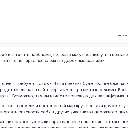
Реклама
об исключить проблемы, которые могут возникнуть в незнак
уточните по карте все сложные дорожные развилки.
ния, требуется отдых. Ваша поездка будет более безопасно
Представленная на сайте карта имеет различные режимы. Вос
арта". Возможно, там вы найдете полезную для вас информаци
расчет времени и построенный маршрут поездки поможет уло
двергать опасности себя и других участников дорожного дви
ающих алкогольное или наркотическое опьянение, а также пс
ожная суммарная допустимая погрешность при измерении уровня