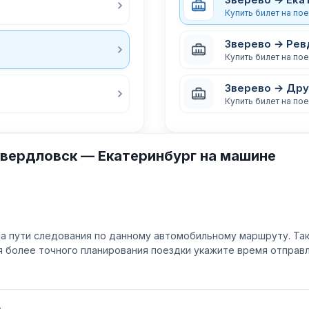
Купить билет на по
Зверево → Рев
Купить билет на по
Зверево → Др
Купить билет на по
вердловск — Екатеринбург на машине
а пути следования по данному автомобильному маршруту. Та
ля более точного планирования поездки укажите время отпра