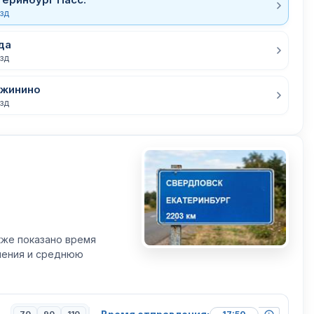
езд
да
езд
ужинино
езд
кже показано время
вления и среднюю