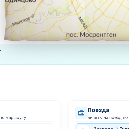
г
Поезда
 по маршруту
Билеты на поезд по
Зверево → Ека