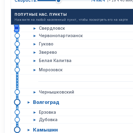
Скорость:
74 км/ч
(~ 29 ч 46 мин
ПОПУТНЫЕ НАС. ПУНКТЫ
Нажмите на любой населенный пункт, чтобы посмотреть его на карте
▸
Свердловск
▸
Червонопартизанск
▸
Гуково
▸
Зверево
▸
Белая Калитва
▸
Морозовск
▸
Чернышковский
Волгоград
▸
▸
Ерзовка
▸
Дубовка
Камышин
▸