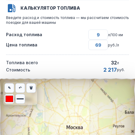
КАЛЬКУЛЯТОР ТОПЛИВА
Введите расход и стоимость топлива — мы рассчитаем стоимость
поездки для вашей машины
Расход топлива
л/100 км
Цена топлива
руб./л
32
Топлива всего
л
2 217
Стоимость
руб.
Интерактивная карта автомобильного маршрута из города Све
✎
↶
🗑