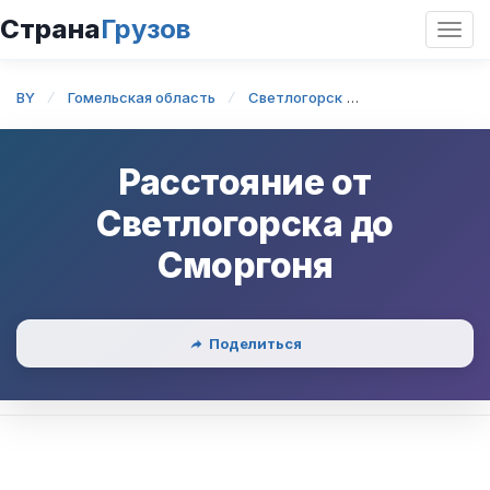
Страна
Грузов
Откр
нави
BY
Гомельская область
Светлогорск
Светлогорск —
Расстояние от
Светлогорска
до
Сморгоня
Поделиться