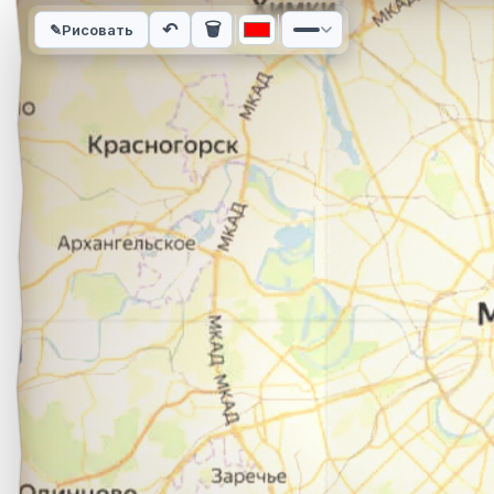
Интерактивная карта автомобильного маршрута из города С
↶
🗑
✎
Рисовать