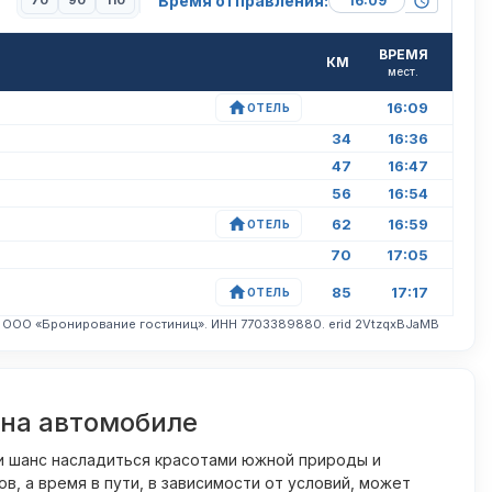
Время отправления:
70
90
110
ВРЕМЯ
КМ
мест.
16:09
ОТЕЛЬ
34
16:36
47
16:47
56
16:54
62
16:59
ОТЕЛЬ
70
17:05
85
17:17
ОТЕЛЬ
. ООО «Бронирование гостиниц». ИНН 7703389880. erid 2VtzqxBJaMB
 на автомобиле
 и шанс насладиться красотами южной природы и
 а время в пути, в зависимости от условий, может