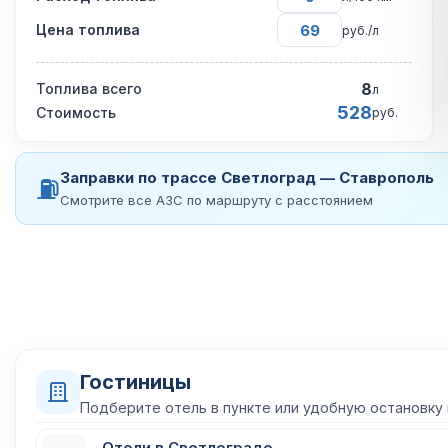
Цена топлива
руб./л
8
Топлива всего
л
528
Стоимость
руб.
Заправки по трассе Светлоград — Ставрополь
⛽
Смотрите все АЗС по маршруту с расстоянием
Гостиницы
Подберите отель в пункте или удобную остановку
Отели в Светлограде