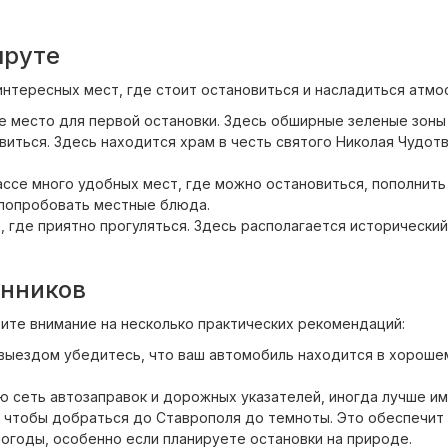
шруте
интересных мест, где стоит остановиться и насладиться атмо
е место для первой остановки. Здесь обширные зеленые зоны 
иться. Здесь находится храм в честь святого Николая Чудотв
рассе много удобных мест, где можно остановиться, пополнит
 попробовать местные блюда.
 где приятно прогуляться. Здесь располагается исторически
енников
тите внимание на несколько практических рекомендаций:
ыездом убедитесь, что ваш автомобиль находится в хорошем
 сеть автозаправок и дорожных указателей, иногда лучше име
 чтобы добраться до Ставрополя до темноты. Это обеспечит
огоды, особенно если планируете остановки на природе.