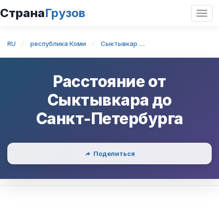
Страна
Грузов
Откр
нави
RU
республика Коми
Сыктывкар
Сыктывкар — Санкт
Расстояние от
Сыктывкара
до
Санкт-Петербурга
Поделиться