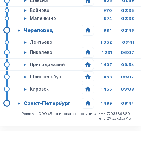
▸
Шексна
926
01:59
▸
Войново
970
02:35
▸
Малечкино
974
02:38
Череповец
▸
984
02:46
▸
Лентьево
1 052
03:41
▸
Пикалёво
1 231
06:07
▸
Приладожский
1 437
08:54
▸
Шлиссельбург
1 453
09:07
▸
Кировск
1 455
09:08
Санкт-Петербург
▸
1 499
09:44
Реклама. ООО «Бронирование гостиниц». ИНН 7703389880.
erid 2VtzqxBJaMB