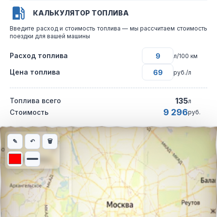
КАЛЬКУЛЯТОР ТОПЛИВА
Введите расход и стоимость топлива — мы рассчитаем стоимость
поездки для вашей машины
Расход топлива
л/100 км
Цена топлива
руб./л
135
Топлива всего
л
9 296
Стоимость
руб.
Интерактивная карта автомобильного маршрута из города Сык
✎
↶
🗑