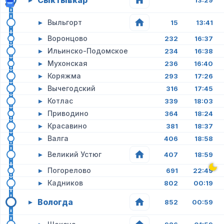
Сыктывкар
13:29
▸
Выльгорт
15
13:41
▸
Воронцово
232
16:37
▸
Ильинско-Подомское
234
16:38
▸
Мухонская
236
16:40
▸
Коряжма
293
17:26
▸
Вычегодский
316
17:45
▸
Котлас
339
18:03
▸
Приводино
364
18:24
▸
Красавино
381
18:37
▸
Валга
406
18:58
▸
Великий Устюг
407
18:59
▸
Погорелово
691
22:49
▸
Кадников
802
00:19
Вологда
▸
852
00:59