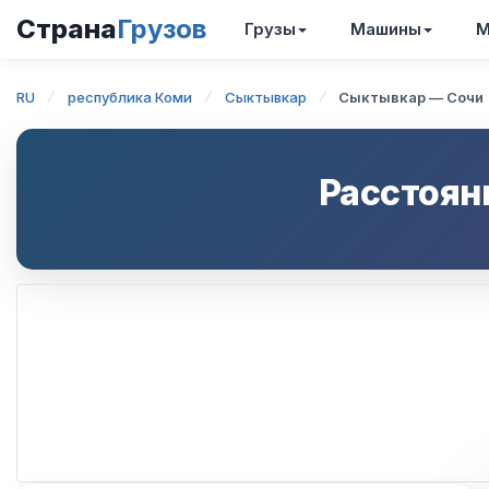
Страна
Грузов
Грузы
Машины
М
RU
республика Коми
Сыктывкар
Сыктывкар — Сочи
Расстоян