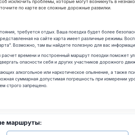
об исключить проблемы, которые могут возникнуть в незнак
уточните по карте все сложные дорожные развилки.
ния, требуется отдых. Ваша поездка будет более безопасно
Представленная на сайте карта имеет различные режимы. Вос
арта". Возможно, там вы найдете полезную для вас информаци
расчет времени и построенный маршрут поездки поможет уло
двергать опасности себя и других участников дорожного дви
ающих алкогольное или наркотическое опьянение, а также пс
ожная суммарная допустимая погрешность при измерении уровня
лем строго запрещено.
ие маршруты: