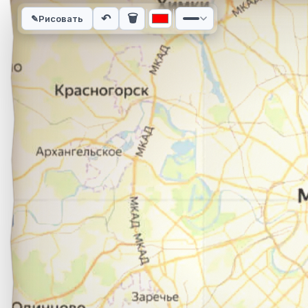
Интерактивная карта автомобильного маршрута из города С
↶
🗑
✎
Рисовать