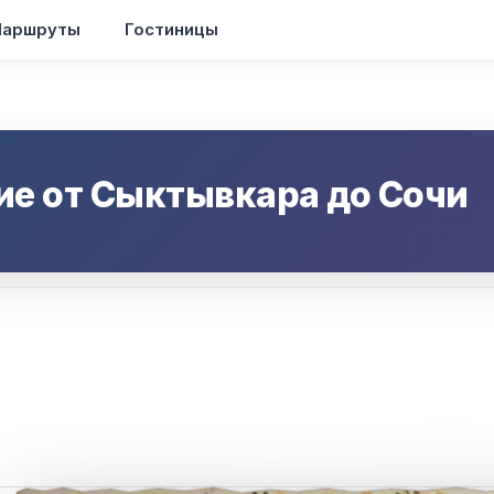
аршруты
Гостиницы
ие от
Сыктывкара
до
Сочи