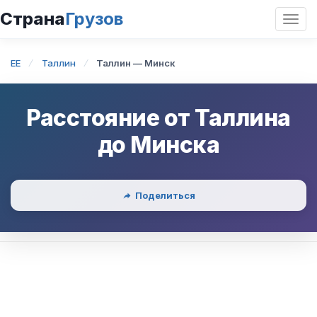
Страна
Грузов
Откр
нави
EE
Таллин
Таллин — Минск
Расстояние от
Таллина
до
Минска
Поделиться