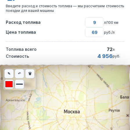
Введите расход и стоимость топлива — мы рассчитаем стоимость
поездки для вашей машины
Расход топлива
л/100 км
Цена топлива
руб./л
72
Топлива всего
л
4 956
Стоимость
руб.
Интерактивная карта автомобильного маршрута из города Тал
✎
↶
🗑