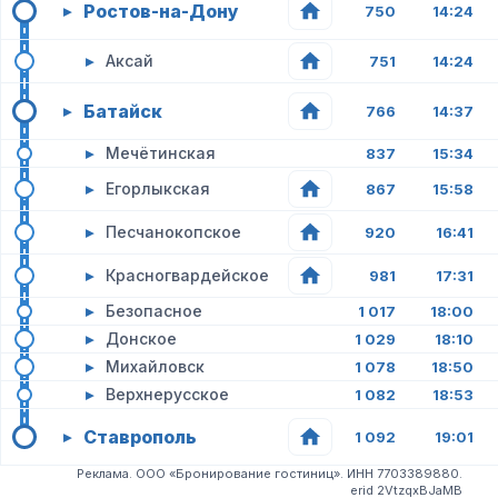
Ростов-на-Дону
▸
750
14:24
▸
Аксай
751
14:24
Батайск
▸
766
14:37
▸
Мечётинская
837
15:34
▸
Егорлыкская
867
15:58
▸
Песчанокопское
920
16:41
▸
Красногвардейское
981
17:31
▸
Безопасное
1 017
18:00
▸
Донское
1 029
18:10
▸
Михайловск
1 078
18:50
▸
Верхнерусское
1 082
18:53
Ставрополь
▸
1 092
19:01
Реклама. ООО «Бронирование гостиниц». ИНН 7703389880.
erid 2VtzqxBJaMB