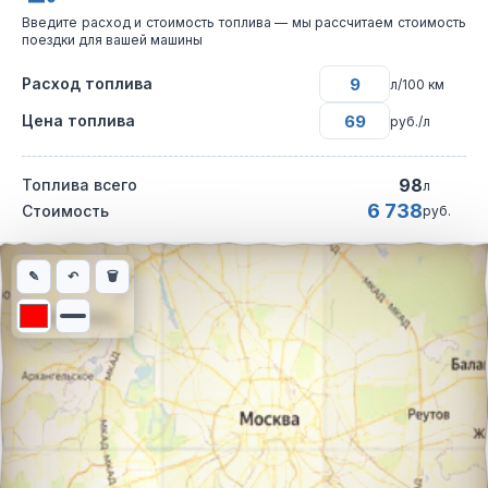
Введите расход и стоимость топлива — мы рассчитаем стоимость
поездки для вашей машины
Расход топлива
л/100 км
Цена топлива
руб./л
98
Топлива всего
л
6 738
Стоимость
руб.
Интерактивная карта автомобильного маршрута из города Там
✎
↶
🗑