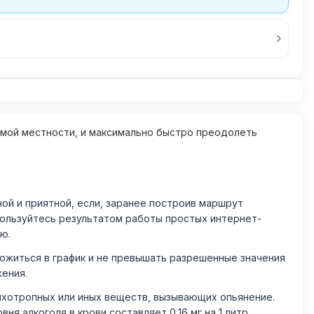
омой местности, и максимально быстро преодолеть
й и приятной, если, заранее построив маршрут
пользуйтесь результатом работы простых интернет-
ю.
житься в график и не превышать разрешенные значения
жения.
ихотропных или иных веществ, вызывающих опьянение.
 алкоголя в крови составляет 0,16 мг на 1 литр