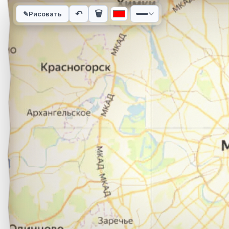
Интерактивная карта автомобильного маршрута из города Т
↶
🗑
✎
Рисовать