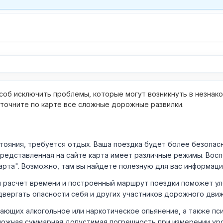
об исключить проблемы, которые могут возникнуть в незнак
уточните по карте все сложные дорожные развилки.
ния, требуется отдых. Ваша поездка будет более безопасно
Представленная на сайте карта имеет различные режимы. Вос
арта". Возможно, там вы найдете полезную для вас информаци
расчет времени и построенный маршрут поездки поможет уло
двергать опасности себя и других участников дорожного дви
ающих алкогольное или наркотическое опьянение, а также пс
ожная суммарная допустимая погрешность при измерении уровня