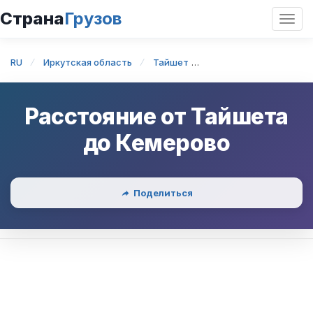
Страна
Грузов
Откр
нави
RU
Иркутская область
Тайшет
Тайшет — Кемерово
Расстояние от
Тайшета
до
Кемерово
Поделиться