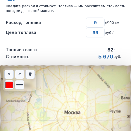
Введите расход и стоимость топлива — мы рассчитаем стоимость
поездки для вашей машины
Расход топлива
л/100 км
Цена топлива
руб./л
82
Топлива всего
л
5 670
Стоимость
руб.
Интерактивная карта автомобильного маршрута из города Та
✎
↶
🗑