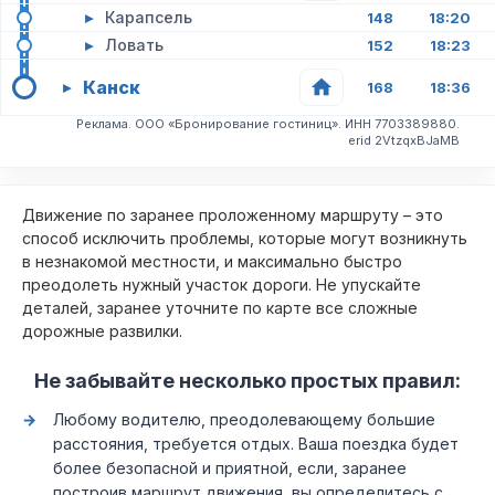
▸
Карапсель
148
18:20
▸
Ловать
152
18:23
Канск
▸
168
18:36
Реклама. ООО «Бронирование гостиниц». ИНН 7703389880.
erid 2VtzqxBJaMB
Движение по заранее проложенному маршруту – это
способ исключить проблемы, которые могут возникнуть
в незнакомой местности, и максимально быстро
преодолеть нужный участок дороги. Не упускайте
деталей, заранее уточните по карте все сложные
дорожные развилки.
Не забывайте несколько простых правил:
Любому водителю, преодолевающему большие
расстояния, требуется отдых. Ваша поездка будет
более безопасной и приятной, если, заранее
построив маршрут движения, вы определитесь с