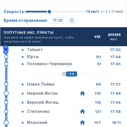
Скорость:
74 км/ч
(~ 2 ч 17 мин)
Время отправления:
ПОПУТНЫЕ НАС. ПУНКТЫ
ВРЕМЯ
КМ
Нажмите на любой населенный пункт, чтобы
мест.
посмотреть его на карте
▸
Тайшет
17:20
▸
Юрты
30
17:44
▸
Половино-Черемхово
31
17:45
-1 Ч.
▸
Новая Пойма
96
17:37
▸
Нижний Ингаш
110
17:49
▸
Верхний Ингаш
116
17:54
▸
Степаново
121
17:58
▸
Иланский
137
18:11