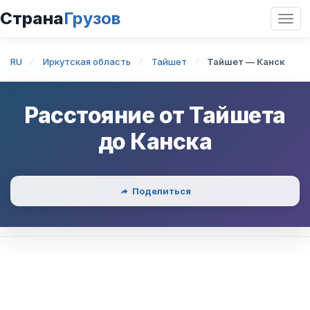
Страна
Грузов
Откр
нави
RU
Иркутская область
Тайшет
Тайшет — Канск
Расстояние от
Тайшета
до
Канска
Поделиться