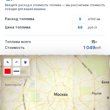
Введите расход и стоимость топлива — мы рассчитаем стоимость
поездки для вашей машины
Расход топлива
л/100 км
Цена топлива
руб./л
15
Топлива всего
л
1 049
Стоимость
руб.
Интерактивная карта автомобильного маршрута из города Тай
✎
↶
🗑