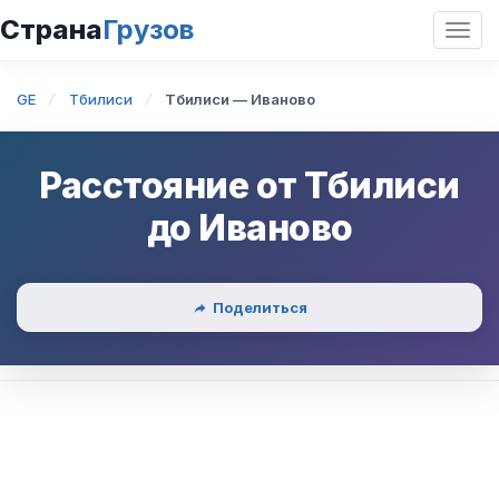
Страна
Грузов
Откр
нави
GE
Тбилиси
Тбилиси — Иваново
Расстояние от
Тбилиси
до
Иваново
Поделиться