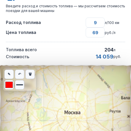
Введите расход и стоимость топлива — мы рассчитаем стоимость
поездки для вашей машины
Расход топлива
л/100 км
Цена топлива
руб./л
204
Топлива всего
л
14 059
Стоимость
руб.
Интерактивная карта автомобильного маршрута из города Тби
✎
↶
🗑