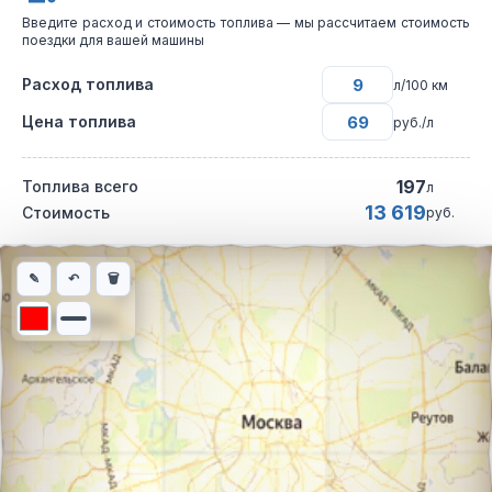
Введите расход и стоимость топлива — мы рассчитаем стоимость
поездки для вашей машины
Расход топлива
л/100 км
Цена топлива
руб./л
197
Топлива всего
л
13 619
Стоимость
руб.
Интерактивная карта автомобильного маршрута из города Тби
✎
↶
🗑