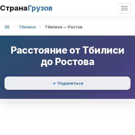
Страна
Грузов
Откр
нави
GE
Тбилиси
Тбилиси — Ростов
Расстояние от
Тбилиси
до
Ростова
Поделиться