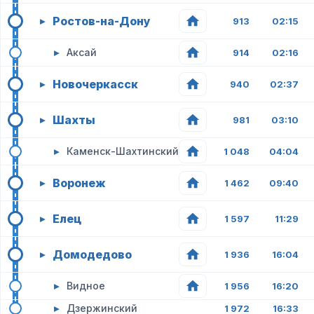
Ростов-на-Дону
▸
913
02:15
▸
Аксай
914
02:16
Новочеркасск
▸
940
02:37
Шахты
▸
981
03:10
▸
Каменск-Шахтинский
1 048
04:04
Воронеж
▸
1 462
09:40
Елец
▸
1 597
11:29
Домодедово
▸
1 936
16:04
▸
Видное
1 956
16:20
▸
Дзержинский
1 972
16:33