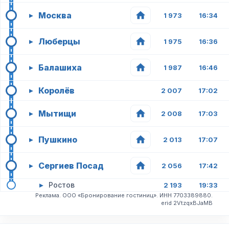
Москва
▸
1 973
16:34
Люберцы
▸
1 975
16:36
Балашиха
▸
1 987
16:46
Королёв
▸
2 007
17:02
Мытищи
▸
2 008
17:03
Пушкино
▸
2 013
17:07
Сергиев Посад
▸
2 056
17:42
▸
Ростов
2 193
19:33
Реклама. ООО «Бронирование гостиниц». ИНН 7703389880.
erid 2VtzqxBJaMB