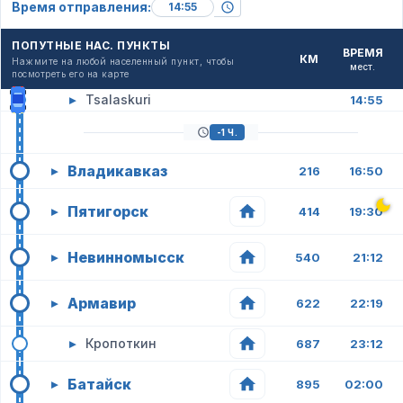
Время отправления:
ПОПУТНЫЕ НАС. ПУНКТЫ
ВРЕМЯ
КМ
Нажмите на любой населенный пункт, чтобы
мест.
посмотреть его на карте
▸
Tsalaskuri
14:55
-1 Ч.
Владикавказ
▸
216
16:50
Пятигорск
▸
414
19:30
Невинномысск
▸
540
21:12
Армавир
▸
622
22:19
▸
Кропоткин
687
23:12
Батайск
▸
895
02:00